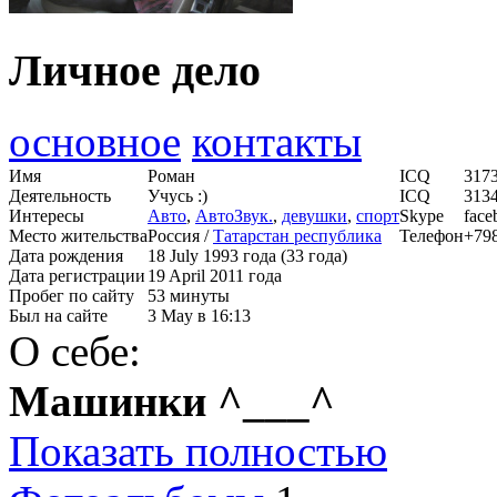
Личное дело
основное
контакты
Имя
Роман
ICQ
317
Деятельность
Учусь :)
ICQ
313
Интересы
Авто
,
АвтоЗвук.
,
девушки
,
спорт
Skype
face
Место жительства
Россия /
Татарстан республика
Телефон
+79
Дата рождения
18 July 1993 года (33 года)
Дата регистрации
19 April 2011 года
Пробег по сайту
53 минуты
Был на сайте
3 May в 16:13
О себе:
Машинки ^___^
Показать полностью