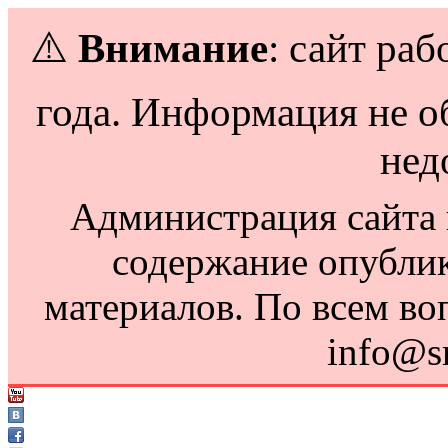
⚠️
Внимание
: сайт раб
года. Информация не о
нед
Администрация сайта н
содержание опубли
материалов. По всем во
info@s