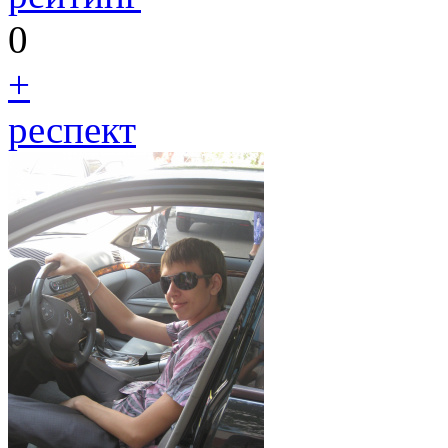
0
+
респект