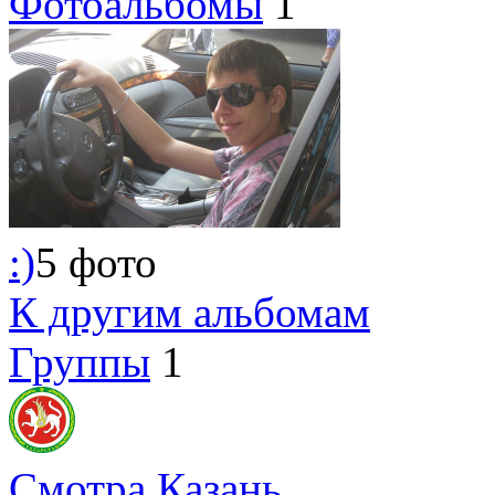
Фотоальбомы
1
:)
5 фото
К другим альбомам
Группы
1
Смотра Казань