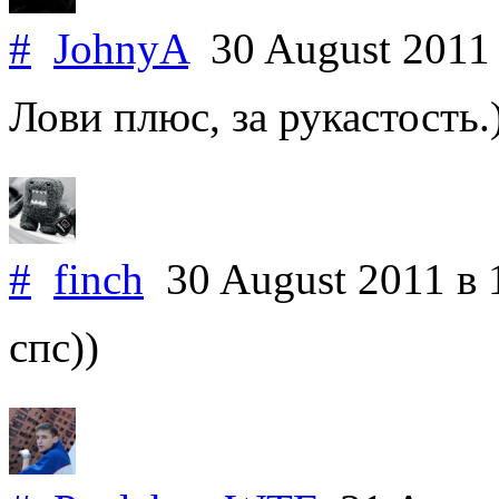
#
JohnyA
30 August 201
Лови плюс, за рукастость.
#
finch
30 August 2011
в 
спс))