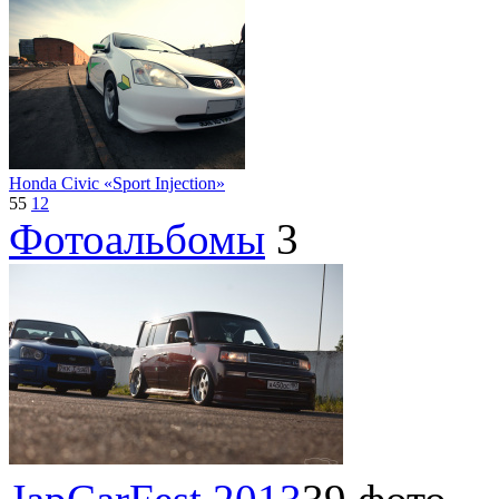
Honda Civic «Sport Injection»
55
12
Фотоальбомы
3