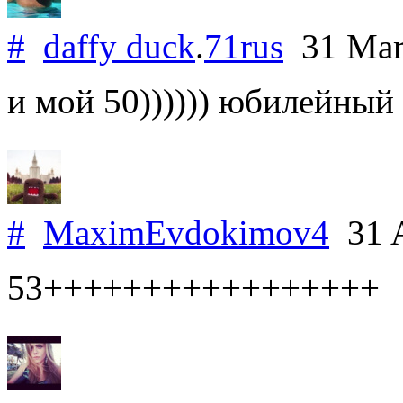
#
daffy duck
.
71rus
31 Mar
и мой 50)))))) юбилейный
#
MaximEvdokimov4
31 A
53+++++++++++++++++