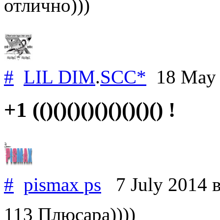
отлично)))
#
LIL DIM
.
SCC*
18 May
+1 (()()()()()()()()() !
#
pismax ps
7 July 2014
113 Плюсара))))