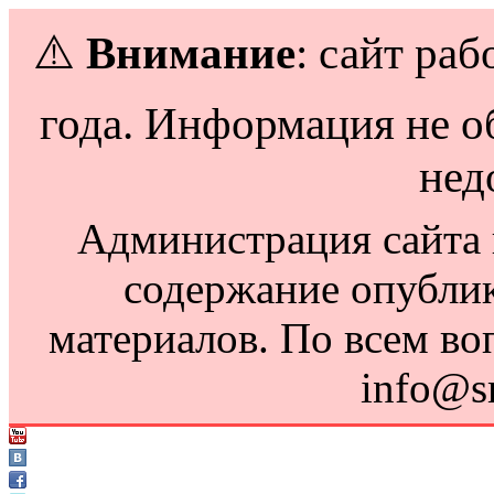
⚠️
Внимание
: сайт раб
года. Информация не о
нед
Администрация сайта н
содержание опубли
материалов. По всем во
info@s