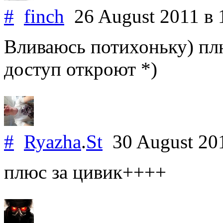
#
finch
26 August 2011
в 
Вливаюсь потихоньку) плю
доступ откроют *)
#
Ryazha
.
St
30 August 20
плюс за цивик++++