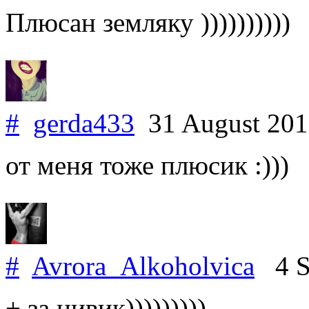
Плюсан земляку ))))))))))
#
gerda433
31 August 20
от меня тоже плюсик :)))
#
Avrora_Alkoholvica
4 S
+ за цивик)))))))))