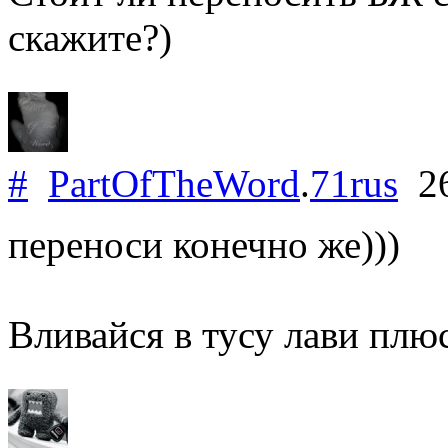
скажите?)
#
PartOfTheWord
.
71rus
26
переноси конечно же)))
Вливайся в тусу лави плю