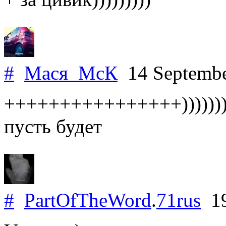
#
Мася_МсК
14 Septemb
++++++++++++++++))))))
пусть будет
#
PartOfTheWord
.
71rus
19