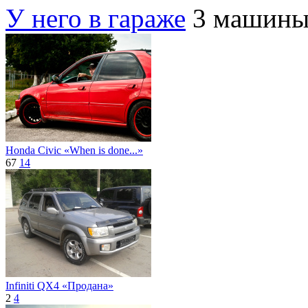
У него в гараже
3 машин
Honda Civic «When is done...»
67
14
Infiniti QX4 «Продана»
2
4