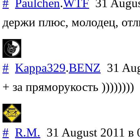
#
Paulchen
.
WTF
31 Augus
держи плюс, молодец, отл
#
Kappa329
.
BENZ
31 Aug
+ за пряморукость ))))))))
#
R.M.
31 August 2011
в 