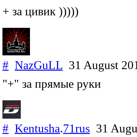
+ за цивик )))))
#
NazGuLL
31 August 20
"+" за прямые руки
#
Kentusha
.
71rus
31 Augu