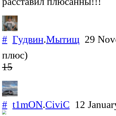
расставил плюсанны!!!
#
Гудвин
.
Мытищ
29 Nov
плюс)
15
#
t1mON
.
CiviC
12 Januar