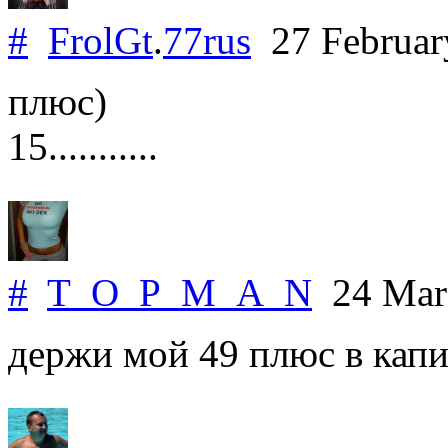
#
FrolGt
.
77rus
27 Februar
плюс)
15...........
#
T_O_P_M_A_N
24 Mar
держи мой 49 плюс в капи