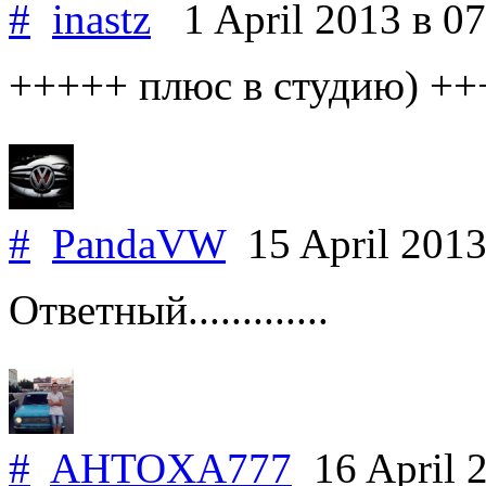
#
inastz
1 April 2013
в 07
+++++ плюс в студию) +
#
PandaVW
15 April 201
Ответный.............
#
AHTOXA777
16 April 