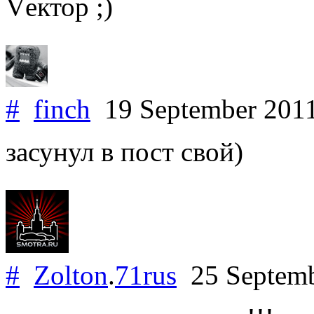
Vектор ;)
#
finch
19 September 201
засунул в пост свой)
#
Zolton
.
71rus
25 Septem