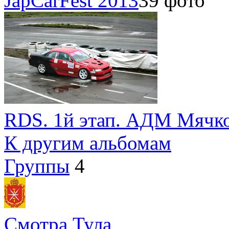
JapCarFest 2013
39 фото
RDS. 1й этап. АДМ Мячк
К другим альбомам
Группы
4
Смотра Тула