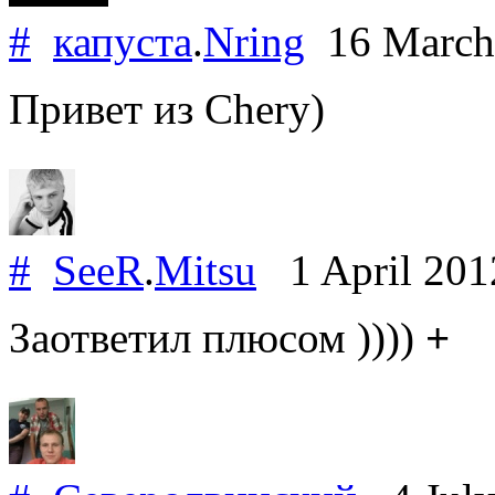
#
капуста
.
Nring
16 March
Привет из Chery)
#
SeeR
.
Mitsu
1 April 20
Заответил плюсом ))))
+