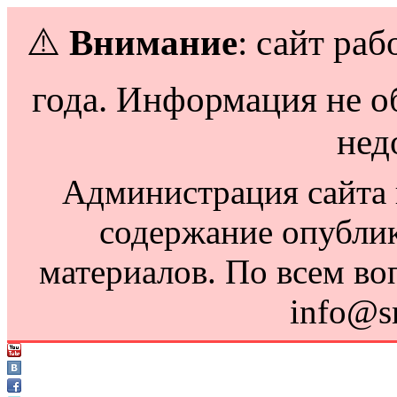
⚠️
Внимание
: сайт раб
года. Информация не о
нед
Администрация сайта н
содержание опубли
материалов. По всем во
info@s