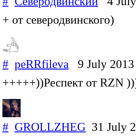
#
Северодвинский
4 July
+ от северодвинского)
#
peRRfileva
9 July 201
+++++))Респект от RZN )))
#
GROLLZHEG
31 July 