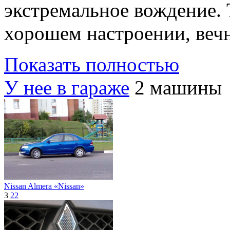
экстремальное вождение. 
хорошем настроении, вечн
Показать полностью
У нее в гараже
2 машины
Nissan Almera «Nissan»
3
22