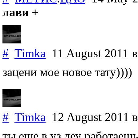
лави +
#
Timka
11 August 2011
в
зацени мое новое тату))))
#
Timka
12 August 2011
в
ты еще в уз деу работаешь