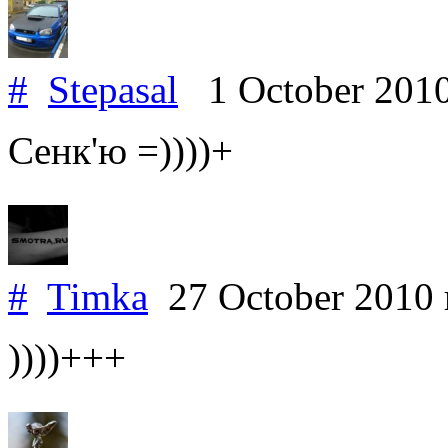
#
Stepasal
1 October 201
Сенк'ю =))))+
#
Timka
27 October 2010
))))+++