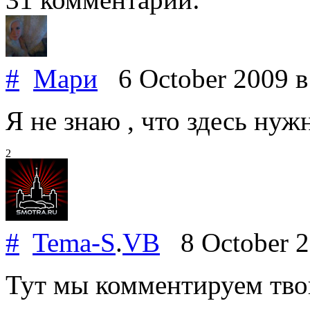
#
Мари
6 October 2009
в
Я не знаю , что здесь нуж
2
#
Tema-S
.
VB
8 October 
Тут мы комментируем тво