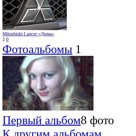
Mitsubishi Lancer «Дима»
2
0
Фотоальбомы
1
Первый альбом
8 фото
К другим альбомам