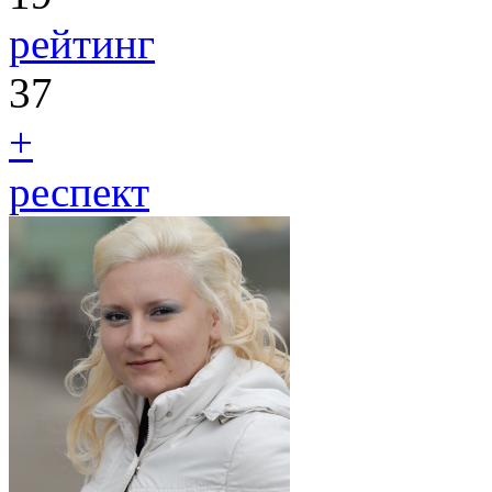
рейтинг
37
+
респект