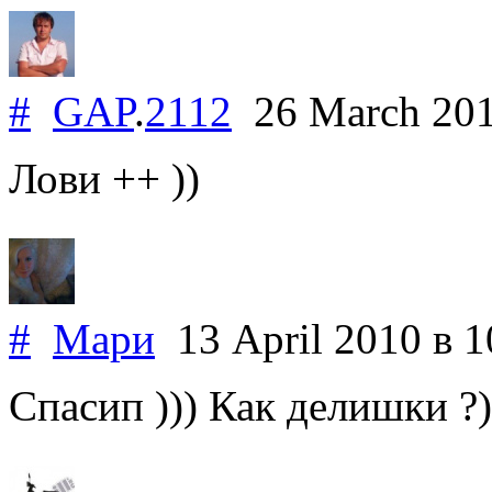
#
GAP
.
2112
26 March 20
Лови ++ ))
#
Мари
13 April 2010
в 1
Спасип ))) Как делишки ?)