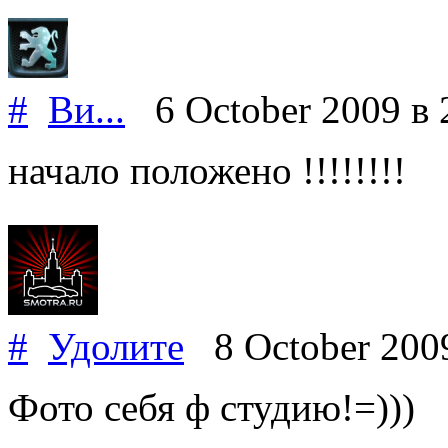
#
Ви...
6 October 2009
в 
начало положено !!!!!!!!
#
Удолите
8 October 20
Фото себя ф студию!=)))