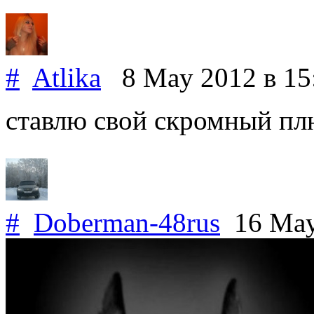
#
Atlika
8 May 2012
в 15
ставлю свой скромный пл
#
Doberman-48rus
16 May