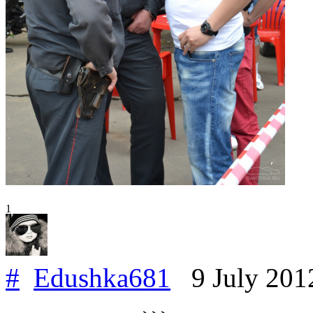
1
#
Edushka681
9 July 20