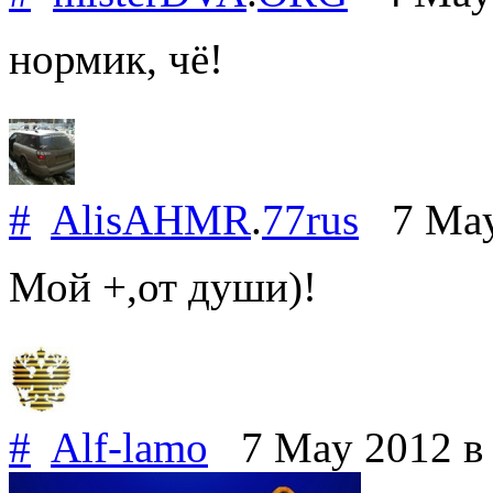
нормик, чё!
#
AlisAHMR
.
77rus
7 May
Мой +,от души)!
#
Alf-lamo
7 May 2012
в