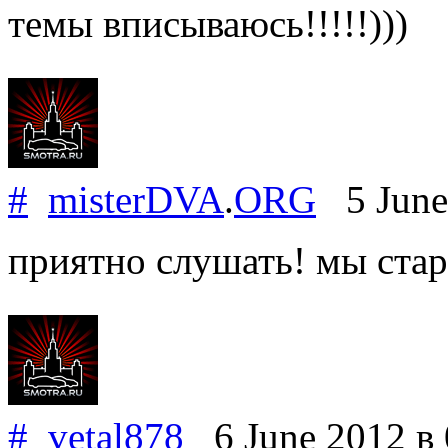
темы вписываюсь!!!!!)))
#
misterDVA
.
ORG
5 June
приятно слушать! мы стар
#
vetal878
6 June 2012
в