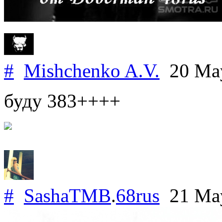
#
Mishchenko A.V.
20 Ma
буду 383++++
#
SashaTMB
.
68rus
21 Ma