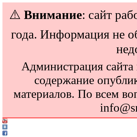
⚠️
Внимание
: сайт раб
года. Информация не о
нед
Администрация сайта н
содержание опубли
материалов. По всем во
info@s