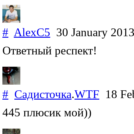
#
AlexC5
30 January 201
Ответный респект!
#
Садисточка
.
WTF
18 Fe
445 плюсик мой))