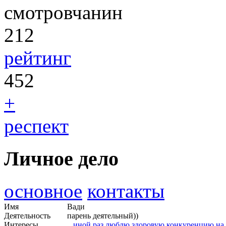
смотровчанин
212
рейтинг
452
+
респект
Личное дело
основное
контакты
Имя
Вади
Деятельность
парень деятельный))
Интересы
.. иной раз люблю здоровую конкуренцию на 