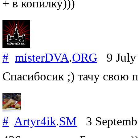
+ в копилку)))
#
misterDVA
.
ORG
9 July
Спасибосик ;) тачу свою 
#
Artyr4ik
.
SM
3 Septemb