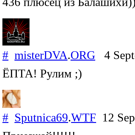
436 плюсец из Балашихи))
#
misterDVA
.
ORG
4 Sept
ЁПТА! Рулим ;)
#
Sputnica69
.
WTF
12 Sep