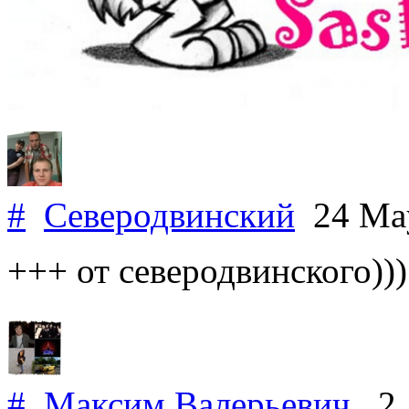
#
Северодвинский
24 Ma
+++ от северодвинского)))
#
Максим Валерьевич
2 J