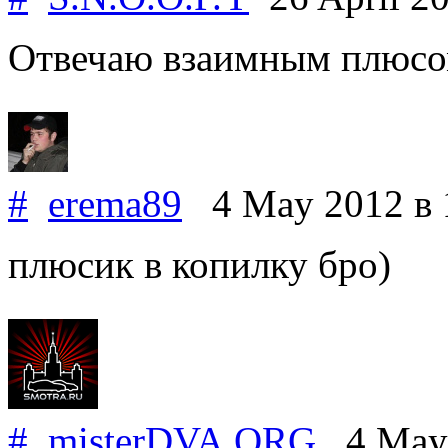
Отвечаю взаимным плюсом
#
erema89
4 May 2012
в 
плюсик в копилку бро)
#
misterDVA
.
ORG
4 May