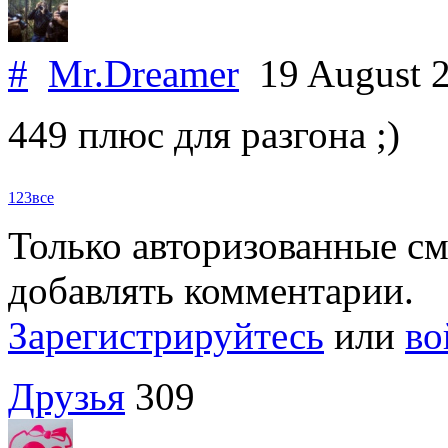
#
Mr.Dreamer
19 August 
449 плюс для разгона ;)
1
2
3
все
Только авторизованные с
добавлять комментарии.
Зарегистрируйтесь
или
во
Друзья
309