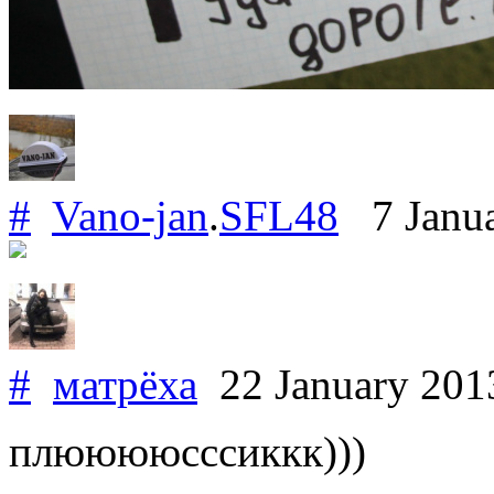
#
Vano-jan
.
SFL48
7 Janua
#
матрёха
22 January 20
плююююсссиккк)))