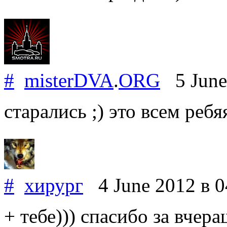
#
misterDVA
.
ORG
5 June
старались ;) это всем ребя
#
хирург
4 June 2012
в 0
+ тебе))) спасибо за вчер