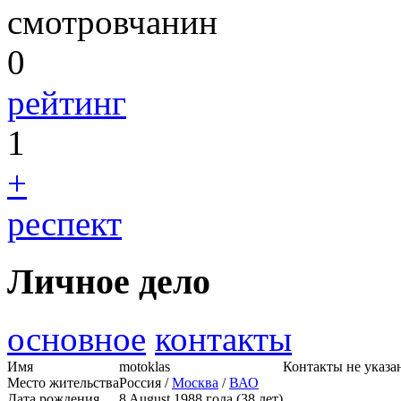
смотровчанин
0
рейтинг
1
+
респект
Личное дело
основное
контакты
Имя
motoklas
Контакты не указа
Место жительства
Россия /
Москва
/
ВАО
Дата рождения
8 August 1988 года (38 лет)