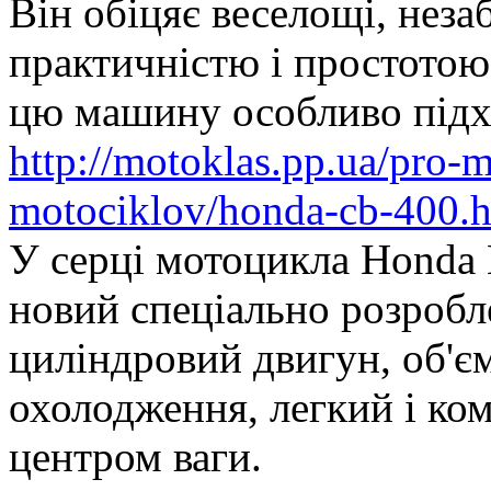
Він обіцяє веселощі, неза
практичністю і простотою 
цю машину особливо підх
http://motoklas.pp.ua/pro-m
motociklov/honda-cb-400.
У серці мотоцикла Honda
новий спеціально розробл
циліндровий двигун, об'єм
охолодження, легкий і ко
центром ваги.