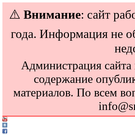
⚠️
Внимание
: сайт раб
года. Информация не о
нед
Администрация сайта н
содержание опубли
материалов. По всем во
info@s