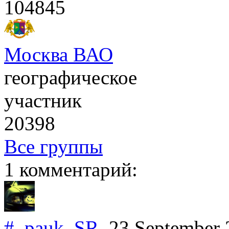
104845
Москва ВАО
географическое
участник
20398
Все группы
1 комментарий:
#
pauk_SR
23 September