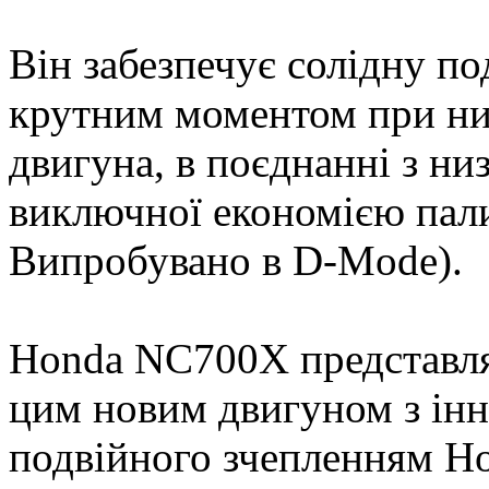
Він забезпечує солідну по
крутним моментом при низ
двигуна, в поєднанні з ни
виключної економією пал
Випробувано в D-Mode).
Honda NC700X представля
цим новим двигуном з ін
подвійного зчепленням Ho