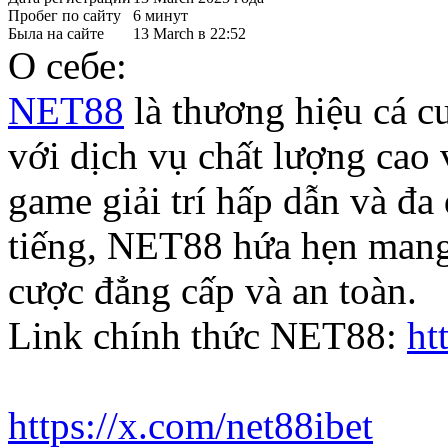
Пробег по сайту
6 минут
Была на сайте
13 March в 22:52
О себе:
NET88
là thương hiệu cá c
với dịch vụ chất lượng cao
game giải trí hấp dẫn và đa
tiếng, NET88 hứa hẹn mang 
cược đẳng cấp và an toàn.
Link chính thức NET88:
ht
https://x.com/net88ibet