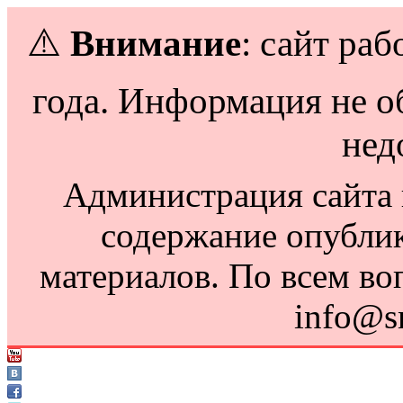
⚠️
Внимание
: сайт раб
года. Информация не о
нед
Администрация сайта н
содержание опубли
материалов. По всем во
info@s