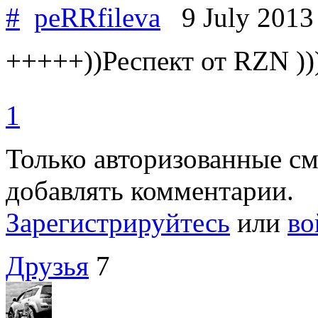
#
peRRfileva
9 July 201
+++++))Респект от RZN )))
1
Только авторизованные с
добавлять комментарии.
Зарегистрируйтесь
или
во
Друзья
7