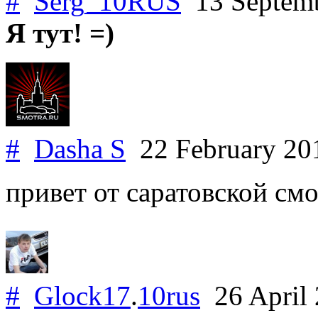
#
Serg_10RUS
13 Septem
Я тут! =)
#
Dasha S
22 February 2
привет от саратовской см
#
Glock17
.
10rus
26 April