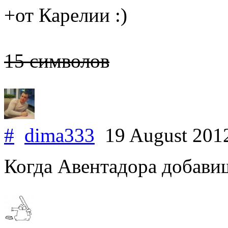
+от Карелии :)
15 символов
#
dima333
19 August 201
Когда Авентадора добавиш