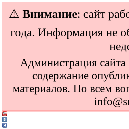
⚠️
Внимание
: сайт раб
года. Информация не о
нед
Администрация сайта н
содержание опубли
материалов. По всем во
info@s