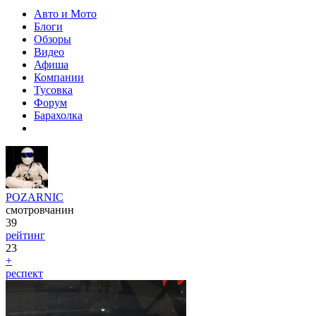
Авто и Мото
Блоги
Обзоры
Видео
Афиша
Компании
Тусовка
Форум
Барахолка
POZARNIC
смотровчанин
39
рейтинг
23
+
респект