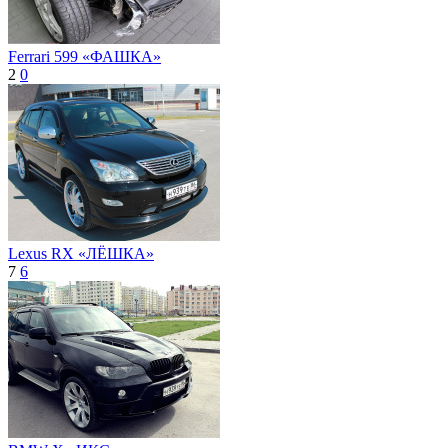
Ferrari 599 «ФАШКА»
2
0
Lexus RX «ЛЁШКА»
7
6