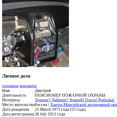
Личное дело
основное
контакты
Имя
Дмитрий
Деятельность
ПЕНСИОНЕР ПОЖАРНОЙ ОХРАНЫ
Интересы
Тюнинг! Дайвинг! Хоккей! Охота! Рыбалка!
Место жительства
Россия /
Ханты-Мансийский автономный окр
Дата рождения
25 March 1973 года (53 года)
Дата регистрации
28 July 2013 года