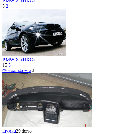
BMW X «ИКС»
5
2
BMW X «ИКС»
15
5
Фотоальбомы
3
шумка
29 фото