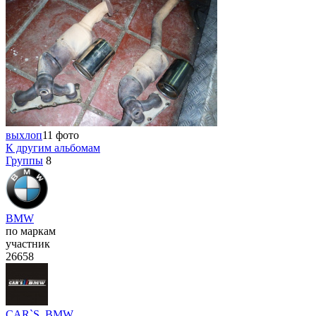
выхлоп
11 фото
К другим альбомам
Группы
8
BMW
по маркам
участник
26658
CAR`S_BMW