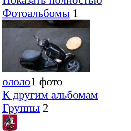
Фотоальбомы
1
ололо
1 фото
К другим альбомам
Группы
2