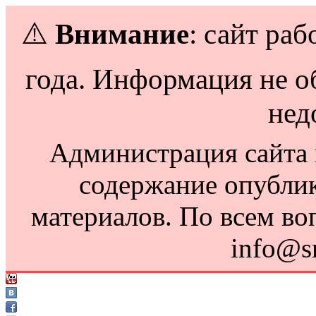
⚠️
Внимание
: сайт раб
года. Информация не о
нед
Администрация сайта н
содержание опубли
материалов. По всем во
info@s