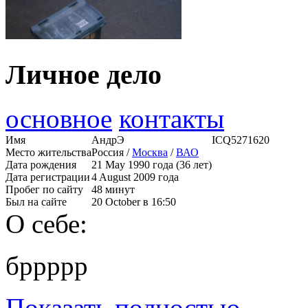
Личное дело
основное
контакты
Имя
АндрЭ
ICQ
5271620
Место жительства
Россия /
Москва
/
ВАО
Дата рождения
21 May 1990 года (36 лет)
Дата регистрации
4 August 2009 года
Пробег по сайту
48 минут
Был на сайте
20 October в 16:50
О себе:
бррррр
Показать полностью