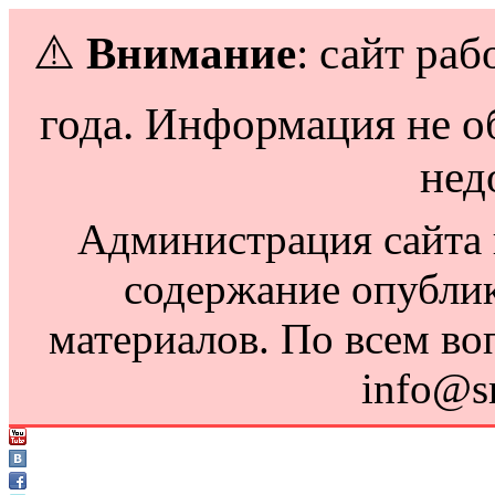
⚠️
Внимание
: сайт раб
года. Информация не о
нед
Администрация сайта н
содержание опубли
материалов. По всем во
info@s