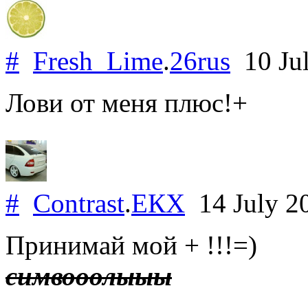
#
Fresh_Lime
.
26rus
10 Ju
Лови от меня плюс!+
#
Contrast
.
ЕКХ
14 July 2
Принимай мой + !!!=)
симвооолыыы