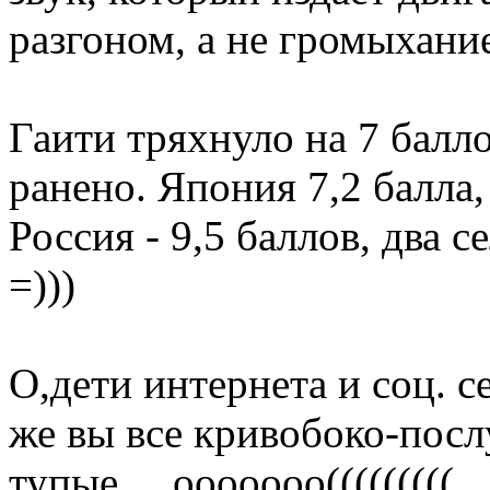
разгоном, а не громыхание
Гаити тряхнуло на 7 балл
ранено. Япония 7,2 балла,
Россия - 9,5 баллов, два с
=)))
О,дети интернета и соц. се
же вы все кривобоко-пос
тупые.....ооооооо(((((((((..