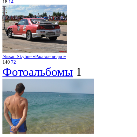
18
14
Nissan Skyline «Ржавое ведро»
140
72
Фотоальбомы
1