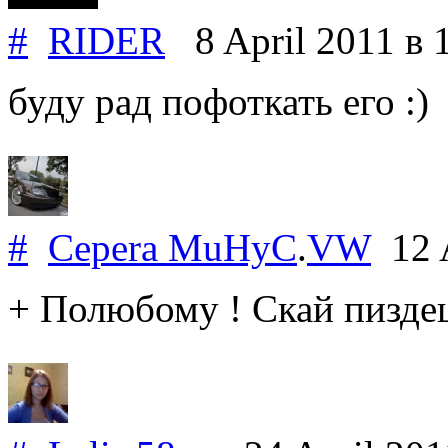
#
RIDER
8 April 2011
в 
буду рад пофоткать его :)
#
Cepera MuHyC
.
VW
12 A
+ Полюбому ! Скай пиздец