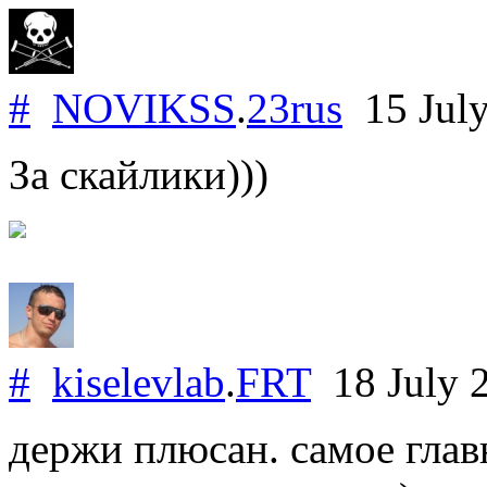
#
NOVIKSS
.
23rus
15 Jul
За скайлики)))
#
kiselevlab
.
FRT
18 July 
держи плюсан. самое главн