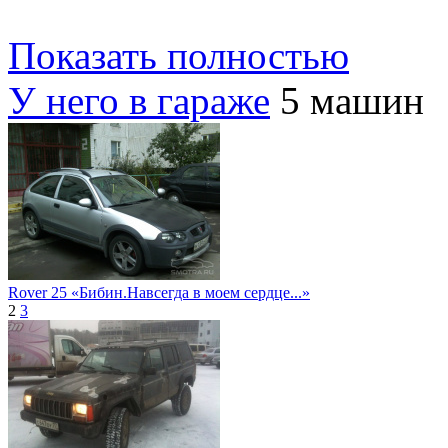
Показать полностью
У него в гараже
5 машин
Rover 25 «Бибин.Навсегда в моем сердце...»
2
3