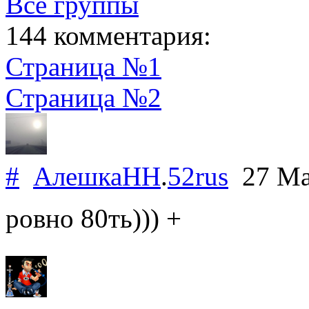
Все группы
144 комментария:
Страница №1
Страница №2
#
АлешкаНН
.
52rus
27 Ma
ровно 80ть))) +