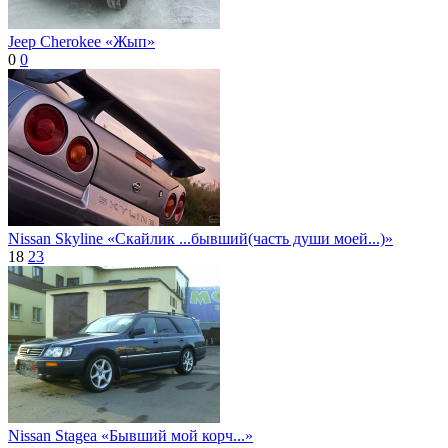
Jeep Cherokee «Жып»
0
0
Nissan Skyline «Скайлик ...бывший(часть души моей...)»
18
23
Nissan Stagea «Бывший мой корч...»