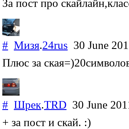
За пост про скайлайн,клас
#
Мизя
.
24rus
30 June 20
Плюс за ская=)20символо
#
Шрек
.
TRD
30 June 20
+ за пост и скай. :)