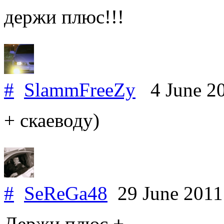
держи плюс!!!
#
SlammFreeZy
4 June 2
+ скаеводу)
#
SeReGa48
29 June 201
Держи плюс
+