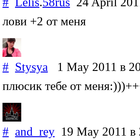
#
Lelis
.
58rus
24 April 20
лови +2 от меня
#
Stysya
1 May 2011
в 2
плюсик тебе от меня:)))+
#
and_rey
19 May 2011
в