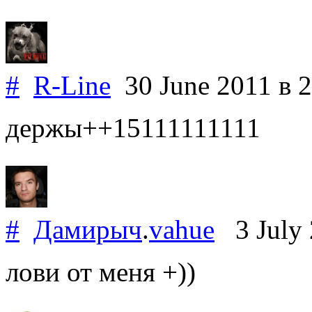
#
R-Line
30 June 2011
в 
держы++15111111111
#
Дамирыч
.
vahue
3 July
лови от меня +))