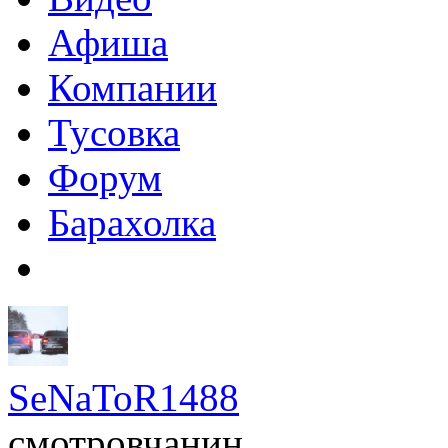
Афиша
Компании
Тусовка
Форум
Барахолка
SeNaToR1488
смотровчанин