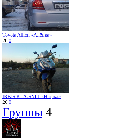
Toyota Allion «Алёнка»
20
0
IRBIS KTA-SN01 «Нюрка»
20
0
Группы
4