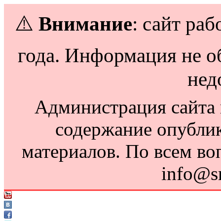
⚠️
Внимание
: сайт раб
года. Информация не о
нед
Администрация сайта н
содержание опубли
материалов. По всем во
info@s