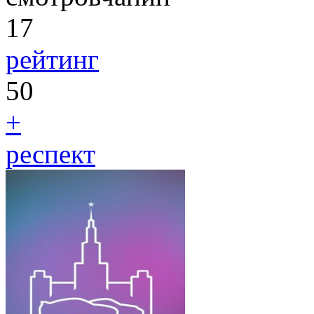
17
рейтинг
50
+
респект