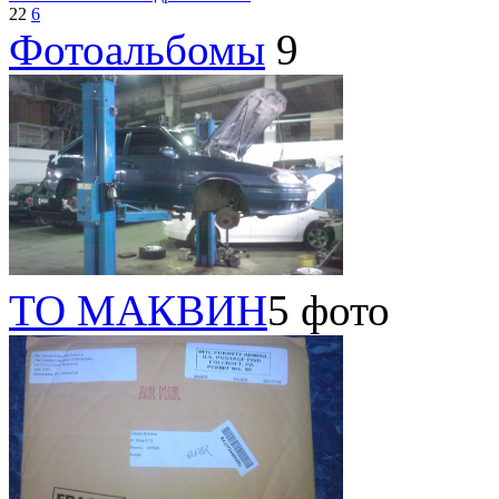
22
6
Фотоальбомы
9
ТО МАКВИН
5 фото