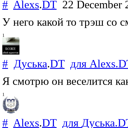
#
Alexs
.
DT
22 December 
У него какой то трэш со с
1
#
Дуська
.
DT
для
Alexs
.
D
Я смотрю он веселится ка
1
#
Alexs
.
DT
для
Дуська
.
D