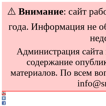
⚠️
Внимание
: сайт раб
года. Информация не о
нед
Администрация сайта н
содержание опубли
материалов. По всем во
info@s