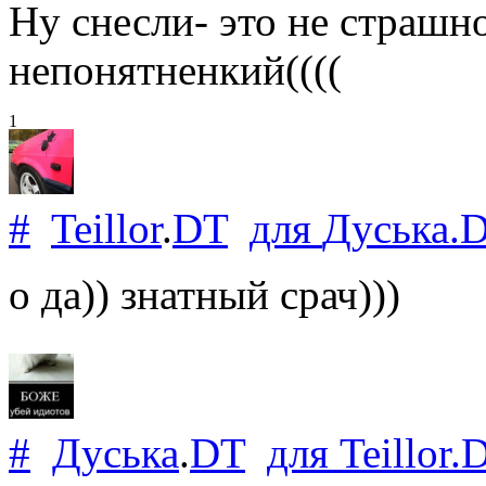
Ну снесли- это не страшно
непонятненкий((((
1
#
Teillor
.
DT
для
Дуська
.
о да)) знатный срач)))
#
Дуська
.
DT
для
Teillor
.