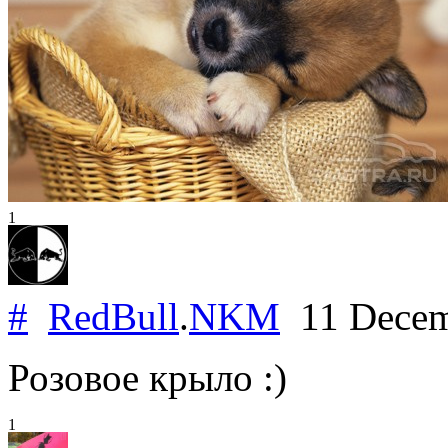
1
#
RedBull
.
NKM
11 Decem
Розовое крыло :)
1