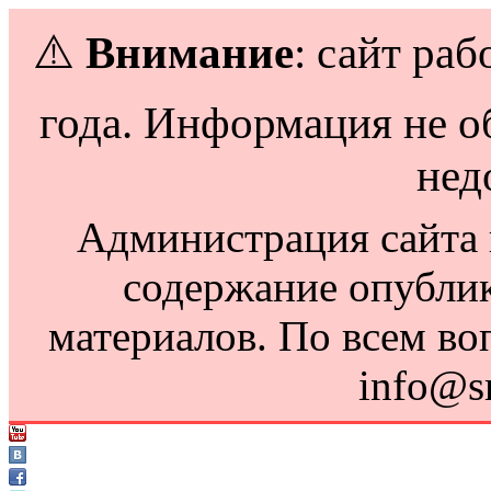
⚠️
Внимание
: сайт раб
года. Информация не о
нед
Администрация сайта н
содержание опубли
материалов. По всем во
info@s