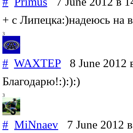
#
Primus
7 June 2012
в 1
+ с Липецка:)надеюсь на 
3
#
WAXTEP
8 June 2012
Благодарю!:):):)
3
#
MiNnaev
7 June 2012
в