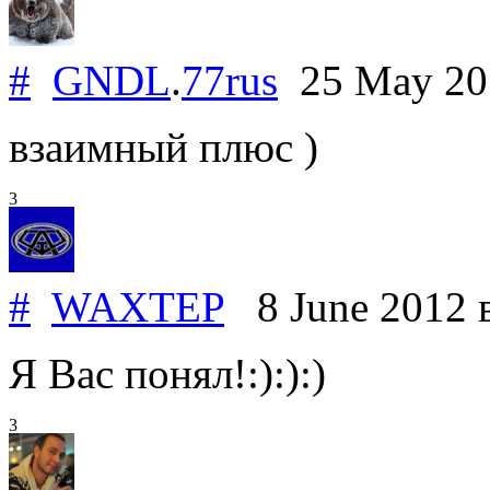
#
GNDL
.
77rus
25 May 2
взаимный плюс )
3
#
WAXTEP
8 June 2012
Я Вас понял!:):):)
3