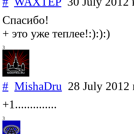
#
WAXTEP
30 July 2012
Спасибо!
+ это уже теплее!:):):)
3
#
MishaDru
28 July 2012
+1..............
3