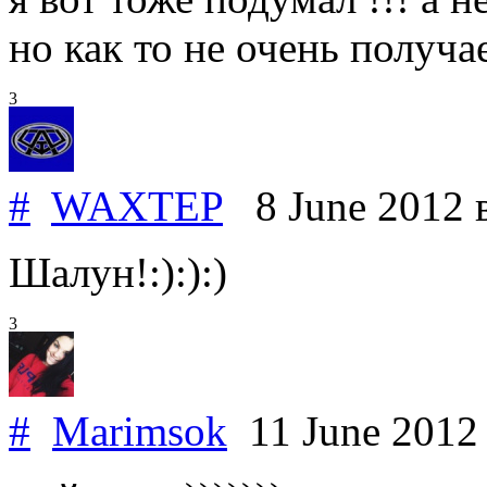
но как то не очень получае
3
#
WAXTEP
8 June 2012
Шалун!:):):)
3
#
Marimsok
11 June 201