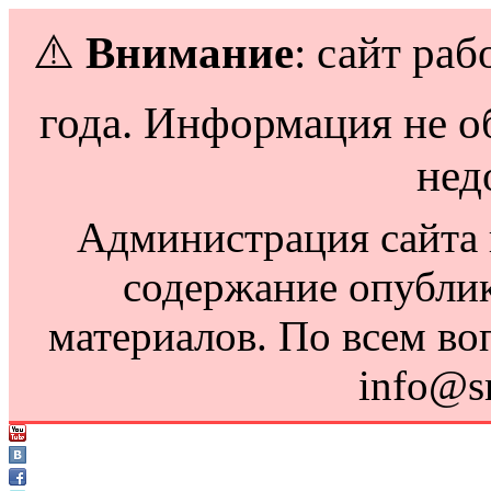
⚠️
Внимание
: сайт раб
года. Информация не о
нед
Администрация сайта н
содержание опубли
материалов. По всем во
info@s