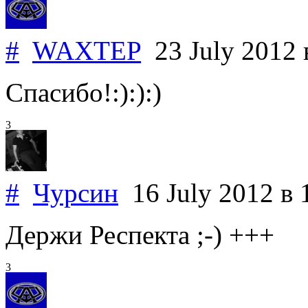
#
WAXTEP
23 July 2012
Спасибо!:):):)
3
#
Чурсин
16 July 2012
в 
Держи Респекта ;-) +++
3