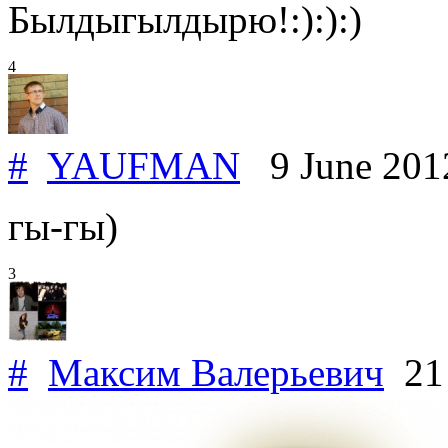
Былдыгылдырю!:):):)
4
#
YAUFMAN
9 June 20
гы-гы)
3
#
Максим Валерьевич
21