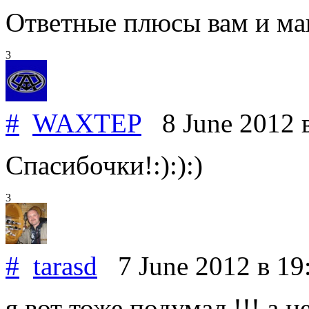
Ответные плюсы вам и м
3
#
WAXTEP
8 June 2012
Спасибочки!:):):)
3
#
tarasd
7 June 2012
в 19
я вот тоже подумал !!! а н