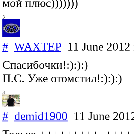
мой плюс)))))))
3
#
WAXTEP
11 June 2012
Спасибочки!:):):)
П.С. Уже отомстил!:):):)
3
#
demid1900
11 June 201