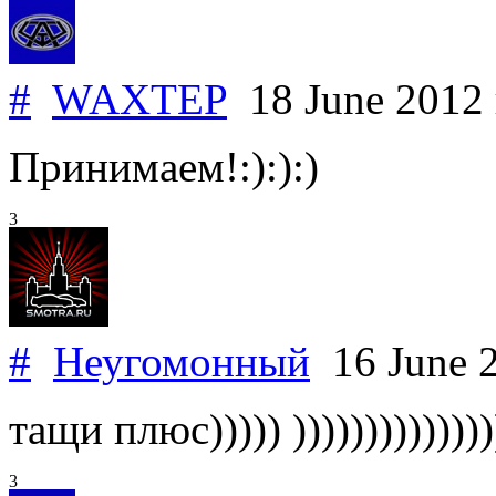
#
WAXTEP
18 June 2012
Принимаем!:):):)
3
#
Неугомонный
16 June 
тащи плюс))))) )))))))))))))))
3