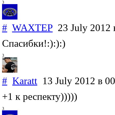
3
#
WAXTEP
23 July 2012
Спасибки!:):):)
3
#
Karatt
13 July 2012
в 0
+1 к респекту)))))
3