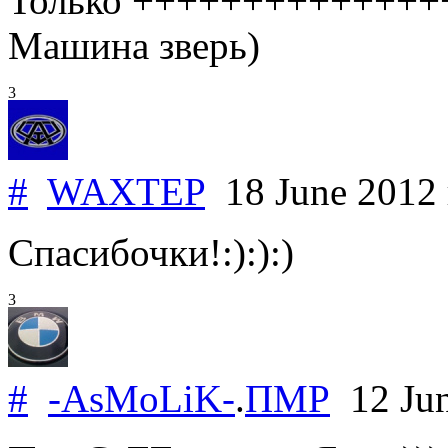
Только ++++++++++++++
Машина зверь)
3
#
WAXTEP
18 June 2012
Спасибочки!:):):)
3
#
-AsMoLiK-
.
ПМР
12 Ju