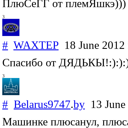
ПлюСеГГ от племЯшкэ)))
3
#
WAXTEP
18 June 2012
Спасибо от ДЯДЬКЫ!:):):)
3
#
Belarus9747
.
by
13 June
Машинке плюсанул, плюсан