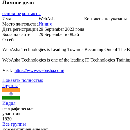
Личное дело
основное
контакты
Имя
WebAsha
Контакты не указаны
Место жительства
Индия
Дата регистрации
29 September 2023 года
Была на сайте
29 September в 08:26
О себе:
WebAsha Technologies is Leading Towards Becoming One of The Be
WebAsha Technologies is one of the leading IT Technologies Training Ce
Visit:-
https://www.webasha.com/
Показать полностью
Группы
1
Индия
географическое
участник
1820
Все группы
Комментариев еще нет