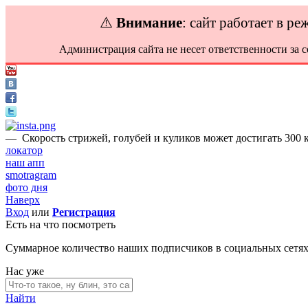
⚠️
Внимание
: сайт работает в р
Администрация сайта не несет ответственности за 
—
Cкорость стрижей, голубей и куликов может достигать 300 к
локатор
наш апп
smotragram
фото дня
Наверх
Вход
или
Регистрация
Есть на что посмотреть
Суммарное количество наших подписчиков в социальных сетя
Нас уже
Найти