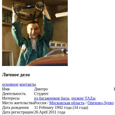
Личное дело
основное
контакты
Имя
Дмитро
Деятельность
Студент
Интересы
из багажников басы
,
низкие TAZы
Место жительства
Россия /
Московская область
/
Орехово-Зуево
Дата рождения
11 February 1992 года (34 года)
Дата регистрации
26 April 2011 года