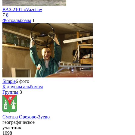
ВАЗ 2101 «Vazetta»
7
8
Фотоальбомы
1
Simple
6 фото
К другим альбомам
Группы
3
Смотра Орехово-Зуево
географическое
участник
1098