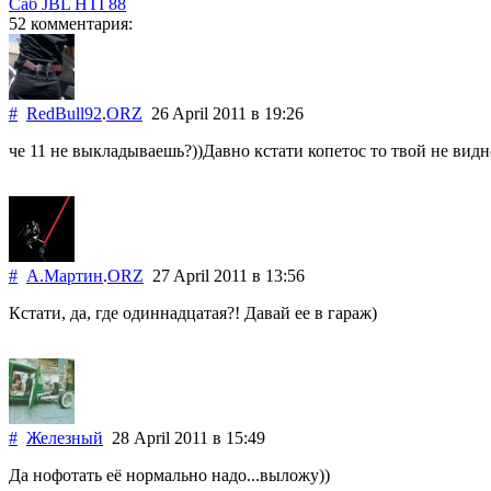
Саб JBL HTI 88
52 комментария:
#
RedBull92
.
ORZ
26 April 2011
в 19:26
че 11 не выкладываешь?))Давно кстати копетос то твой не видн
#
А.Мартин
.
ORZ
27 April 2011
в 13:56
Кстати, да, где одиннадцатая?! Давай ее в гараж)
#
Железный
28 April 2011
в 15:49
Да нофотать её нормально надо...выложу))