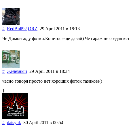
#
RedBull92
.
ORZ
29 April 2011
в 18:13
Че Димон жду фотки.Копетос еще давай) Че гараж не создал кс
#
Железный
29 April 2011
в 18:34
чесно говоря просто нет хороших фоток тазиков(((
1
#
datsyuk
30 April 2011
в 00:54