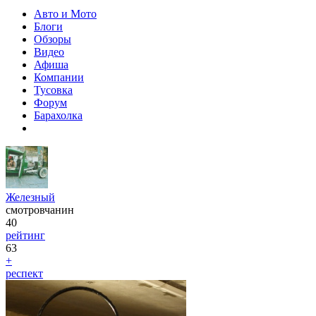
Авто и Мото
Блоги
Обзоры
Видео
Афиша
Компании
Тусовка
Форум
Барахолка
Железный
смотровчанин
40
рейтинг
63
+
респект