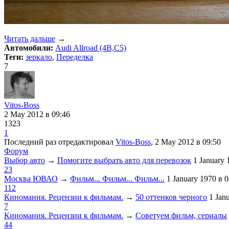
Читать дальше
→
Автомобили:
Audi Allroad (4B,C5)
Теги:
зеркало
,
Переделка
7
Vitos-Boss
2 May 2012
в 09:46
1323
1
Последний раз отредактировал
Vitos-Boss
, 2 May 2012
в 09:50
Форум
Выбор авто
→
Помогите выбрать авто для перевозок
1 January
23
Москва ЮВАО
→
Фильм... Фильм... Фильм...
1 January 1970
в 0
112
Киномания. Рецензии к фильмам.
→
50 оттенков черного
1 Jan
7
Киномания. Рецензии к фильмам.
→
Советуем фильм, сериалы
44