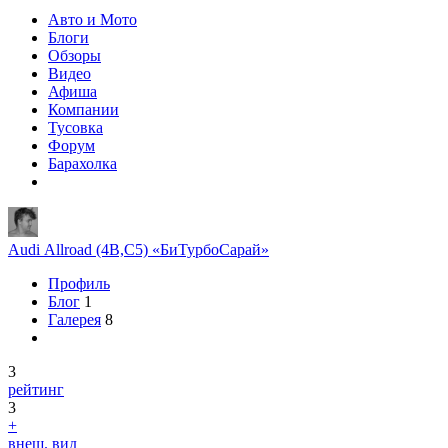
Авто и Мото
Блоги
Обзоры
Видео
Афиша
Компании
Тусовка
Форум
Барахолка
Audi Allroad (4B,C5) «БиТурбоСарай»
Профиль
Блог
1
Галерея
8
3
рейтинг
3
+
внеш. вид