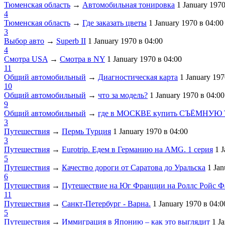
Тюменская область
→
Автомобильная тонировка
1 January 197
4
Тюменская область
→
Где заказать цветы
1 January 1970
в 04:00
3
Выбор авто
→
Superb II
1 January 1970
в 04:00
4
Смотра USA
→
Смотра в NY
1 January 1970
в 04:00
11
Общий автомобильный
→
Диагностическая карта
1 January 19
10
Общий автомобильный
→
что за модель?
1 January 1970
в 04:00
9
Общий автомобильный
→
где в МОСКВЕ купить СЪЁМНУЮ
3
Путешествия
→
Пермь Турция
1 January 1970
в 04:00
3
Путешествия
→
Eurotrip. Едем в Германию на AMG. 1 серия
1 
5
Путешествия
→
Качество дороги от Саратова до Уральска
1 Ja
6
Путешествия
→
Путешествие на Юг Франции на Роллс Ройс 
11
Путешествия
→
Санкт-Петербург - Варна.
1 January 1970
в 04:0
5
Путешествия
→
Иммиграция в Японию – как это выглядит
1 J