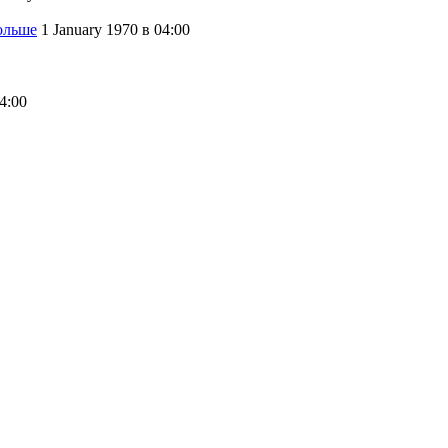
ольше
1 January 1970
в 04:00
4:00
нтов, раз-два-три!
Блоги
→
Сайт работает в режиме архива,
ущен для чтения
Блоги
→
BMW 5-er G30 BLVCK
голова
Блоги
→
AUDI TT или причём тут
логи
→
Сайт работает в режиме архива,
ущен для чтения