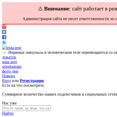
⚠️
Внимание
: сайт работает в р
Администрация сайта не несет ответственности за 
—
Нервные импульсы в человеческом теле перемещаются со ск
локатор
наш апп
smotragram
фото дня
Наверх
Вход
или
Регистрация
Есть на что посмотреть
Суммарное количество наших подписчиков в социальных сетя
Нас уже
Найти