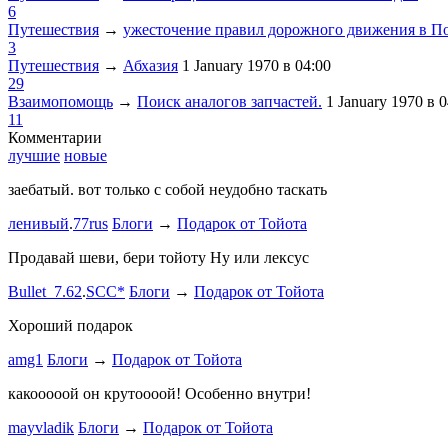
6
Путешествия
→
ужесточение правил дорожного движения в П
3
Путешествия
→
Абхазия
1 January 1970
в 04:00
29
Взаимопомощь
→
Поиск аналогов запчастей.
1 January 1970
в 0
11
Комментарии
лучшие
новые
заебатый. вот только с собой неудобно таскать
Тест комме
ленивый
.
77rus
Блоги
→
Подарок от Тойота
ph
.
smotra
stage1 зап
Продавай шеви, бери тойоту Ну или лексус
mayvladik
Bullet_7.62
.
SCC*
Блоги
→
Подарок от Тойота
Ремзона
Хороший подарок
Ламповая 
amg1
Блоги
→
Подарок от Тойота
ProService
какооооой он крутоооой! Особенно внутри!
-V.I.P-
.
ee
Б
stage1 зап
mayvladik
Блоги
→
Подарок от Тойота
Годность