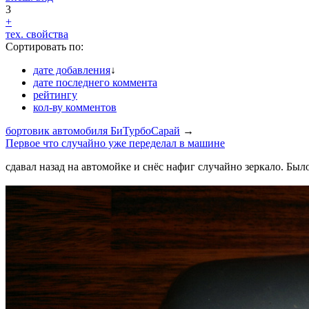
3
+
тех. свойства
Сортировать по:
дате добавления
↓
дате последнего коммента
рейтингу
кол-ву комментов
бортовик автомобиля БиТурбоСарай
→
Первое что случайно уже переделал в машине
сдавал назад на автомойке и снёс нафиг случайно зеркало. Было