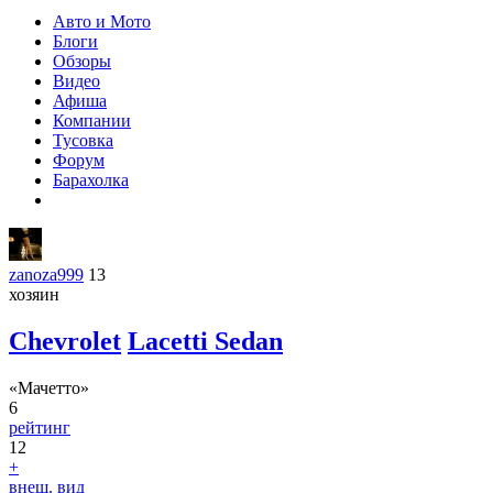
Авто и Мото
Блоги
Обзоры
Видео
Афиша
Компании
Тусовка
Форум
Барахолка
zanoza999
13
хозяин
Chevrolet
Lacetti Sedan
«Мачетто»
6
рейтинг
12
+
внеш. вид