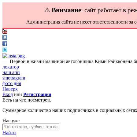
⚠️
Внимание
: сайт работает в р
Администрация сайта не несет ответственности за 
—
Первой в жизни машиной автогонщика Кими Райкконена был
локатор
наш апп
smotragram
фото дня
Наверх
Вход
или
Регистрация
Есть на что посмотреть
Суммарное количество наших подписчиков в социальных сетя
Нас уже
Найти