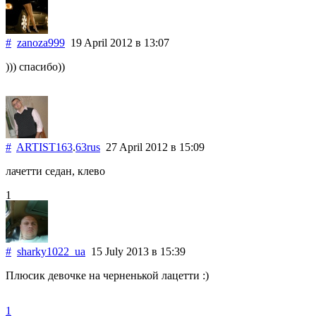
#
zanoza999
19 April 2012
в 13:07
))) спасибо))
#
ARTIST163
.
63rus
27 April 2012
в 15:09
лачетти седан, клево
1
#
sharky1022_ua
15 July 2013
в 15:39
Плюсик девочке на черненькой лацетти :)
1