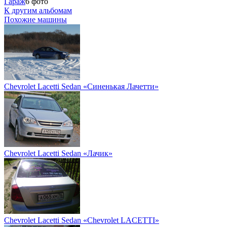
Гараж
6 фото
К другим альбомам
Похожие машины
Chevrolet Lacetti Sedan «Синенькая Лачетти»
Chevrolet Lacetti Sedan «Лачик»
Chevrolet Lacetti Sedan «Chevrolet LACETTI»