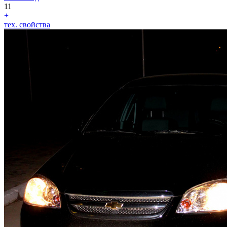
11
+
тех. свойства