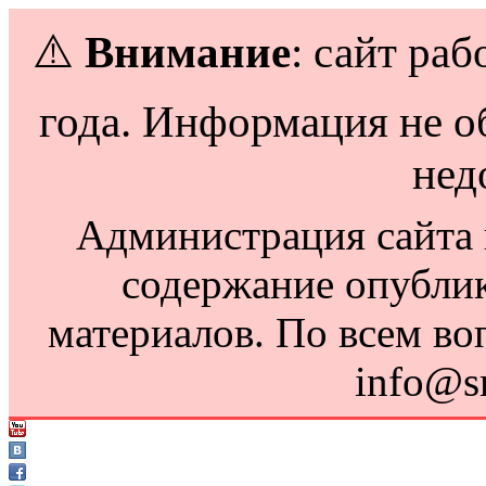
⚠️
Внимание
: сайт раб
года. Информация не о
нед
Администрация сайта н
содержание опубли
материалов. По всем во
info@s