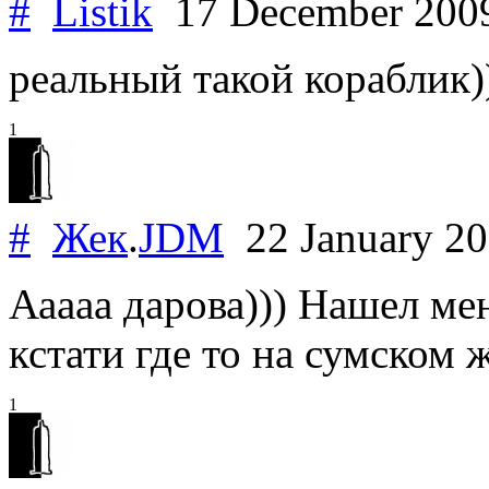
#
Listik
17 December 20
реальный такой кораблик)
1
#
Жек
.
JDM
22 January 2
Ааааа дарова))) Нашел ме
кстати где то на сумском
1