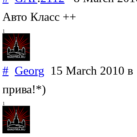
Авто Класс ++
1
#
Georg
15 March 2010
в
прива!*)
1