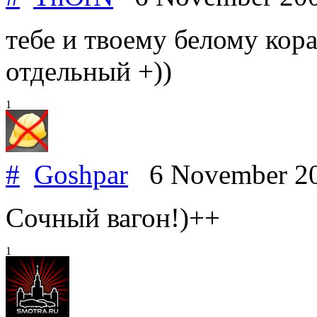
тебе и твоему белому кора
отдельный +))
1
#
Goshpar
6 November 2
Сочный вагон!)++
1