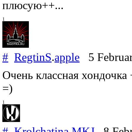
плюсую++...
1
#
RegtinS
.
apple
5 Februa
Очень классная хондочка 
=)
1
#
Krolchatina.MKJ
8 Febr