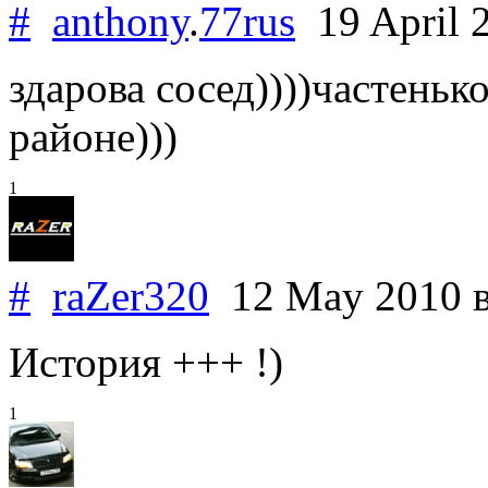
#
anthony
.
77rus
19 April 
здарова сосед))))частеньк
районе)))
1
#
raZer320
12 May 2010
История +++ !)
1