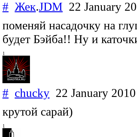
#
Жек
.
JDM
22 January 2
поменяй насадочку на глу
будет Бэйба!! Ну и каточ
1
#
chucky
22 January 201
крутой сарай)
1