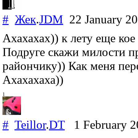
#
Жек
.
JDM
22 January 2
Ахахахах)) к лету еще кое 
Подруге скажи милости п
райончику)) Как меня пер
Ахахахаха))
1
#
Teillor
.
DT
1 February 