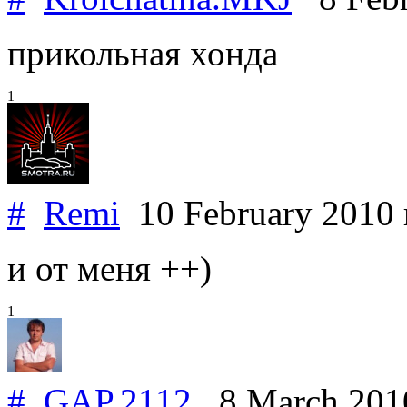
прикольная хонда
1
#
Remi
10 February 2010
и от меня ++)
1
#
GAP
.
2112
8 March 20