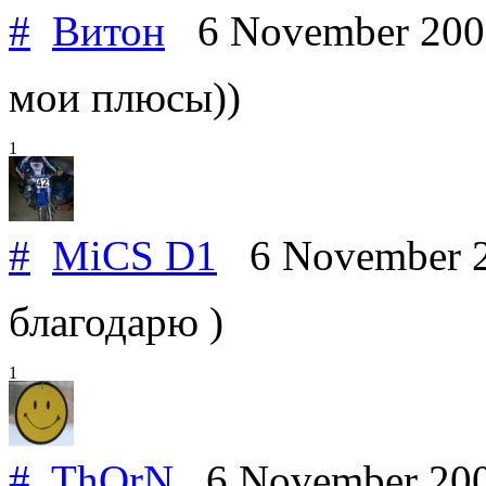
#
Витон
6 November 20
мои плюсы))
1
#
MiCS D1
6 November 
благодарю )
1
#
ThOrN
6 November 20