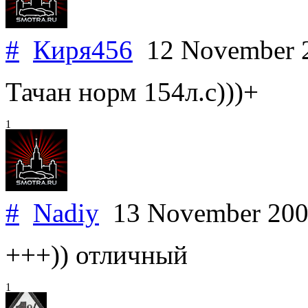
#
Киря456
12 November 
Тачан норм 154л.с)))+
1
#
Nadiy
13 November 20
+++)) отличный
1