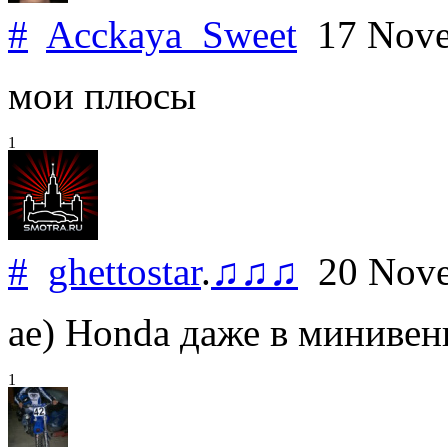
#
Acckaya_Sweet
17 Nove
мои плюсы
1
#
ghettostar
.
♫♫♫
20 Nove
ае) Honda даже в минивен
1