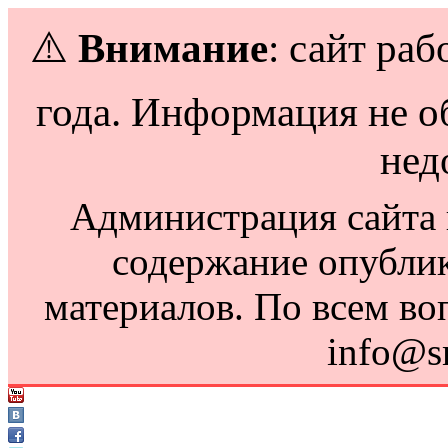
⚠️
Внимание
: сайт раб
года. Информация не о
нед
Администрация сайта н
содержание опубли
материалов. По всем во
info@s