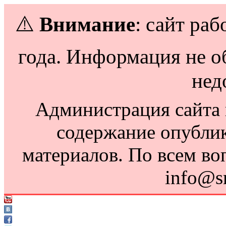
⚠️
Внимание
: сайт раб
года. Информация не о
нед
Администрация сайта н
содержание опубли
материалов. По всем во
info@s