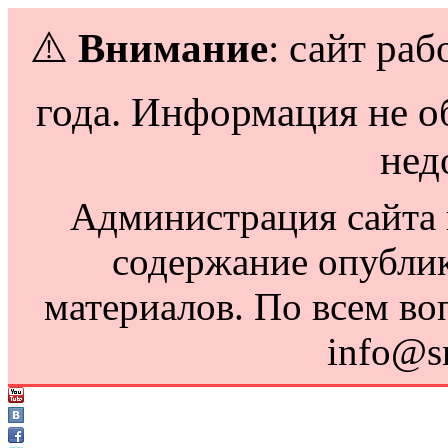
⚠️
Внимание
: сайт раб
года. Информация не о
нед
Администрация сайта н
содержание опубли
материалов. По всем во
info@s