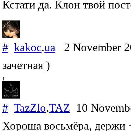
Кстати да. Клон твой пос
#
kakoc
.
ua
2 November 
зачетная )
1
#
TazZlo
.
TAZ
10 Novemb
Хороша восьмёра, держи 