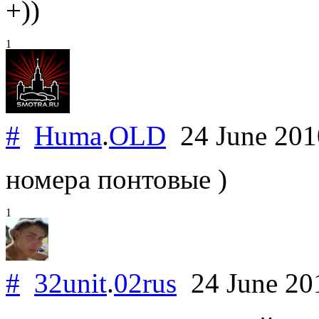
+))
1
#
Huma
.
OLD
24 June 20
номера понтовые )
1
#
32unit
.
02rus
24 June 2