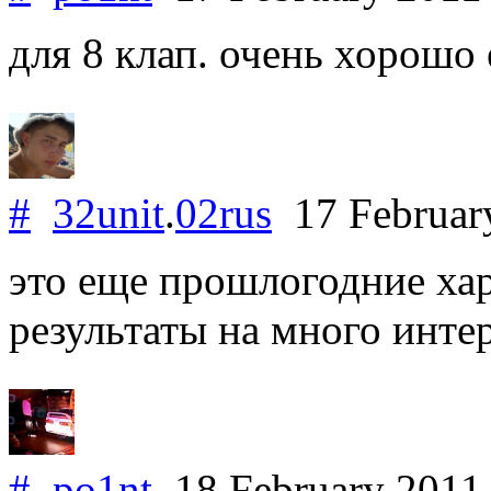
для 8 клап. очень хорошо 
#
32unit
.
02rus
17 Februar
это еще прошлогодние хар
результаты на много интер
#
po1nt
18 February 201