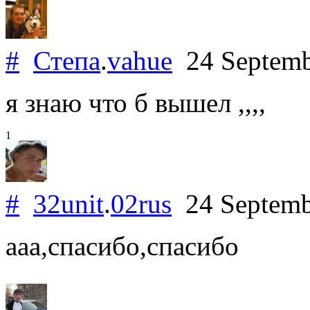
#
Степа
.
vahue
24 Septemb
я знаю что б вышел ,,,,
1
#
32unit
.
02rus
24 Septemb
ааа,спасибо,спасибо