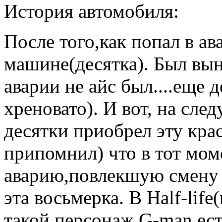
История автомобиля:
После того,как попал в а
машине(десятка). Был вын
аварии не айс был....еще 
хреновато). И вот, на сл
десятки приобрел эту кра
припомнил) что в тот моме
аварию,повлекшую смену 
эта восьмерка. В Half-life
такой персонаж G-man,ес