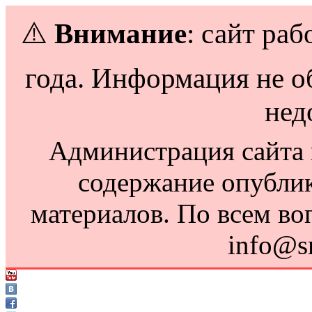
⚠️
Внимание
: сайт раб
года. Информация не о
нед
Администрация сайта н
содержание опубли
материалов. По всем во
info@s