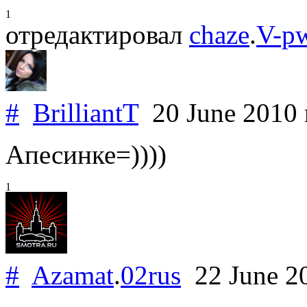
1
отредактировал
chaze
.
V-p
#
BrilliantT
20 June 2010
Апесинке=))))
1
#
Azamat
.
02rus
22 June 2