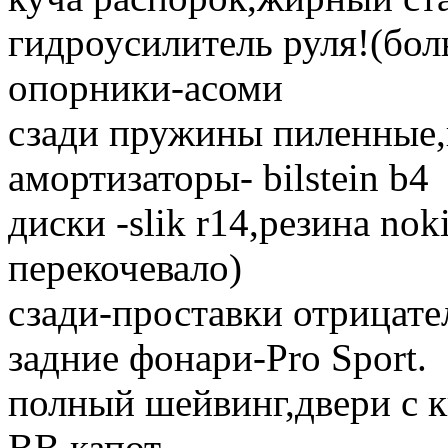
гидроусилитель руля!(бол
опорники-асоми
сзади пружины пиленные,
амортизаторы- bilstein b4
диски -slik r14,резина nok
перекочевало)
сзади-проставки отрицате
задние фонари-Pro Sport.
полный шейвинг,двери с 
ВВ капот