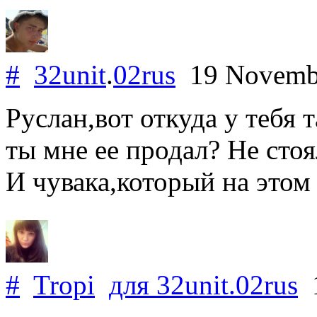
#
32unit
.
02rus
19 Novemb
Руслан,вот откуда у тебя
ты мне ее продал? Не стоя
И чувака,который на этом 
#
Tropi
для
32unit
.
02rus
1