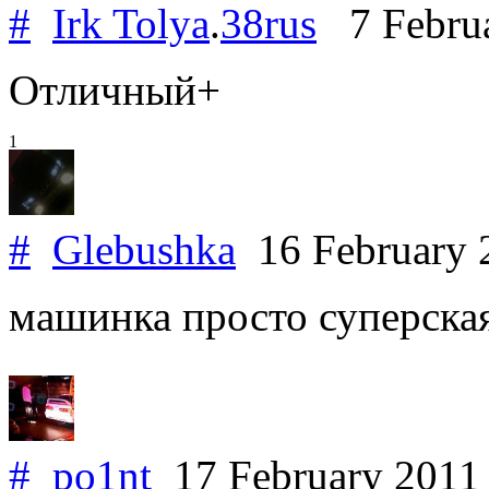
#
Irk Tolya
.
38rus
7 Febru
Отличный+
1
#
Glebushka
16 February
машинка просто суперская
#
po1nt
17 February 201