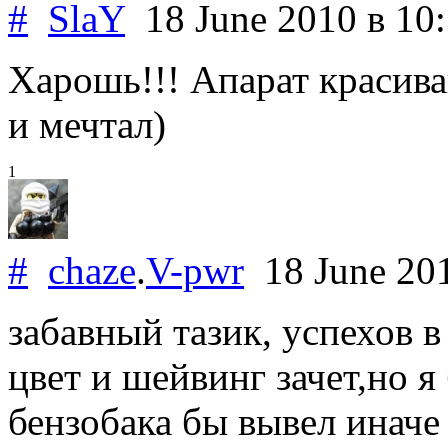
#
SlaY
18 June 2010
в 10
Харошь!!! Апарат красива
и мечтал)
1
#
chaze
.
V-pwr
18 June 20
забавный тазик, успехов в
цвет и шейвинг зачет,но 
бензобака бы вывел иначе