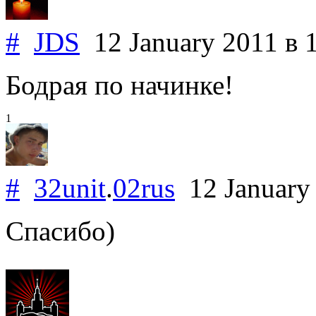
#
JDS
12 January 2011
в 
Бодрая по начинке!
1
#
32unit
.
02rus
12 January
Спасибо)