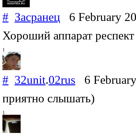
#
Засранец
6 February 2
Хороший аппарат респект
1
#
32unit
.
02rus
6 Februar
приятно слышать)
1