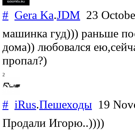
#
Gera Ka
.
JDM
23 Octobe
машинка гуд))) раньше по
дома)) любовался ею,сейча
пропал?)
2
#
iRus
.
Пешеходы
19 Nov
Продали Игорю..))))