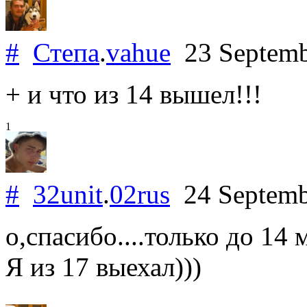
#
Степа
.
vahue
23 Septemb
+ и что из 14 вышел!!!
1
#
32unit
.
02rus
24 Septemb
о,спасибо....только до 14
Я из 17 выехал)))