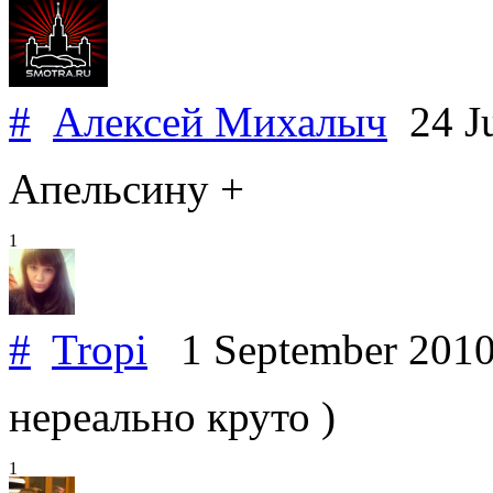
#
Алексей Михалыч
24 J
Апельсину +
1
#
Tropi
1 September 201
нереально круто )
1