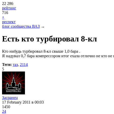
22 286
рейтинг
716
+
респект
блог сообщества ВАЗ
→
Есть кто турбировал 8-кл
Кто нибудь турбировал 8-кл свыше 1,0 бара .
Я надувал 0,7 бара компрессором итог ехала отлично не кто не в
Теги:
таз
,
2114
5
Засранец
17 February 2011
в 00:03
1450
24