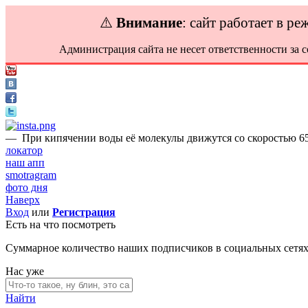
⚠️
Внимание
: сайт работает в р
Администрация сайта не несет ответственности за 
—
При кипячении воды её молекулы движутся со скоростью 65
локатор
наш апп
smotragram
фото дня
Наверх
Вход
или
Регистрация
Есть на что посмотреть
Суммарное количество наших подписчиков в социальных сетя
Нас уже
Найти