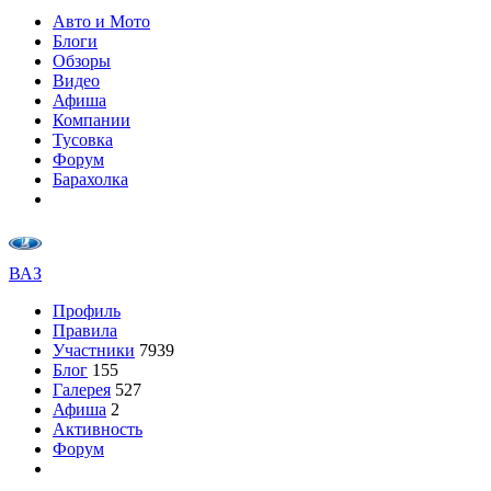
Авто и Мото
Блоги
Обзоры
Видео
Афиша
Компании
Тусовка
Форум
Барахолка
ВАЗ
Профиль
Правила
Участники
7939
Блог
155
Галерея
527
Афиша
2
Активность
Форум