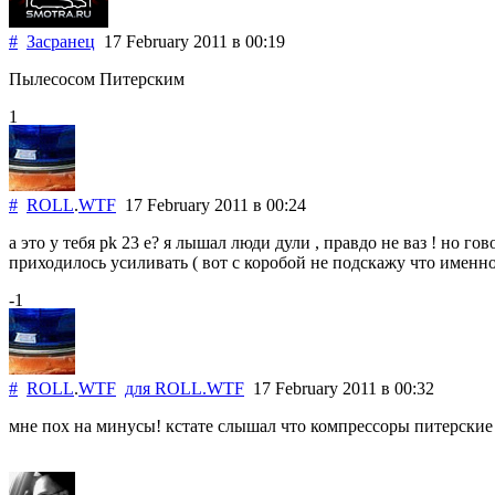
#
Засранец
17 February 2011
в 00:19
Пылесосом Питерским
1
#
ROLL
.
WTF
17 February 2011
в 00:24
а это у тебя pk 23 e? я лышал люди дули , правдо не ваз ! но го
приходилось усиливать ( вот с коробой не подскажу что именно
-1
#
ROLL
.
WTF
для
ROLL
.
WTF
17 February 2011
в 00:32
мне пох на минусы! кстате слышал что компрессоры питерские 