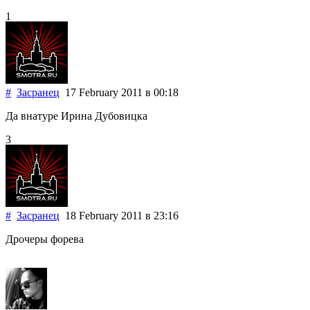
1
#
Засранец
17 February 2011
в 00:18
Да внатуре Ирина Дубовицка
3
#
Засранец
18 February 2011
в 23:16
Дрочеры форева