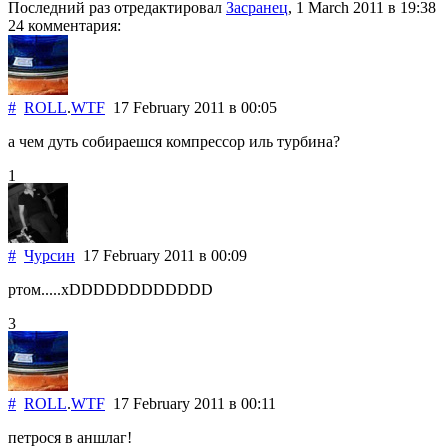
Последний раз отредактировал
Засранец
, 1 March 2011
в 19:38
24 комментария:
#
ROLL
.
WTF
17 February 2011
в 00:05
а чем дуть собираешся компрессор иль турбина?
1
#
Чурсин
17 February 2011
в 00:09
ртом.....xDDDDDDDDDDDD
3
#
ROLL
.
WTF
17 February 2011
в 00:11
петрося в аншлаг!