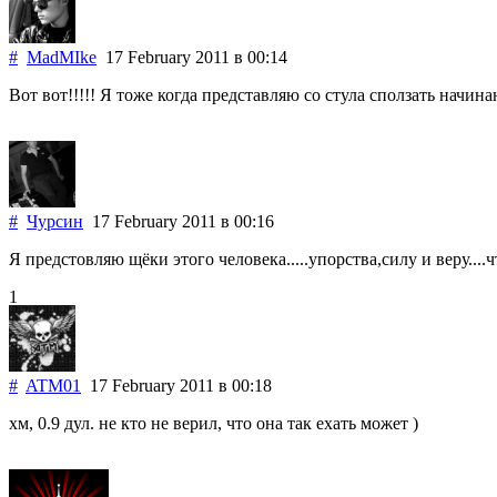
#
MadMIke
17 February 2011
в 00:14
Вот вот!!!!! Я тоже когда представляю со стула сползать начина
#
Чурсин
17 February 2011
в 00:16
Я предстовляю щёки этого человека.....упорства,силу и веру...
1
#
ATM01
17 February 2011
в 00:18
хм, 0.9 дул. не кто не верил, что она так ехать может )