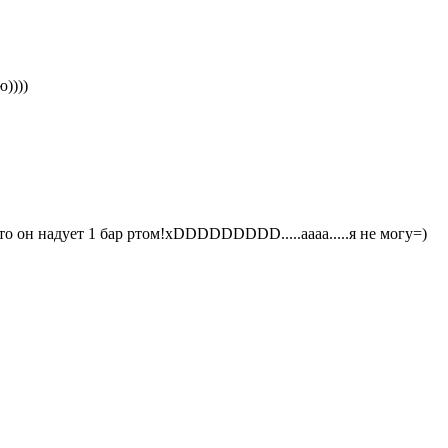
ю))))
.что он надует 1 бар ртом!xDDDDDDDDD.....аааа.....я не могу=)