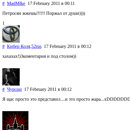
#
MadMIke
17 February 2011
в 00:11
Петросян жжешь!!!!!! Поржал от души))))
1
#
Кибер Коля
.
52rus
17 February 2011
в 00:12
хахахах!)3коментария и под столом))
#
Чурсин
17 February 2011
в 00:12
Я щас просто это представил....и это просто жара...xDDD