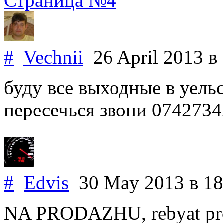
Страница №4
#
Vechnii
26 April 2013
в
буду все выходные в уельс
пересечься звони 074273
#
Edvis
30 May 2013
в 18
NA PRODAZHU, rebyat prod