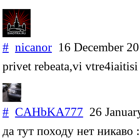
#
nicanor
16 December 2
privet rebeata,vi vtre4iaitis
#
CAHbKA777
26 Januar
да тут походу нет никаво :