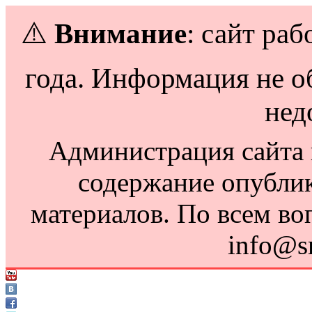
⚠️
Внимание
: сайт раб
года. Информация не о
нед
Администрация сайта н
содержание опубли
материалов. По всем во
info@s