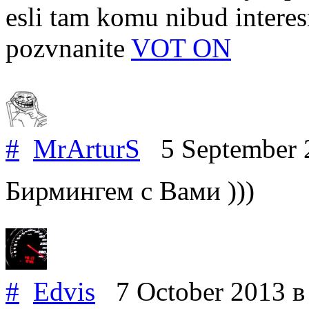
esli tam komu nibud interesn
pozvnanite
VOT ON
#
MrArturS
5 September
Бирмингем с Вами )))
#
Edvis
7 October 2013
в