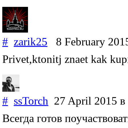
#
zarik25
8 February 201
Privet,ktonitj znaet kak kup
#
ssTorch
27 April 2015
в
Всегда готов поучаствоват