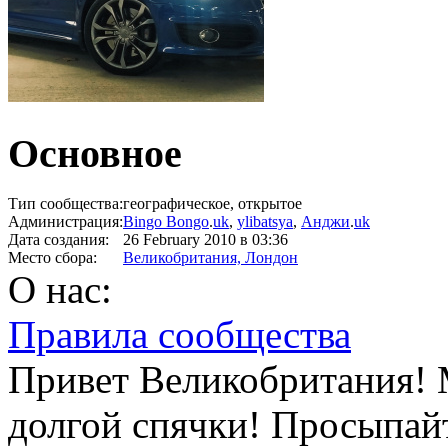
Основное
Тип сообщества:
географическое, открытое
Администрация:
Bingo Bongo
.
uk
,
ylibatsya
,
Анджи
.
uk
Дата создания:
26 February 2010
в 03:36
Место сбора:
Великобритания, Лондон
О нас:
Правила сообщества
Привет Великобритания! 
долгой спячки! Просыпайт