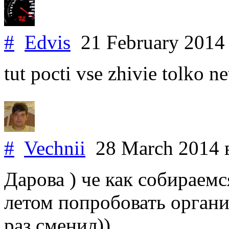
#
Edvis
21 February 201
tut pocti vse zhivie tolko n
#
Vechnii
28 March 2014
Дарова ) че как собираемс
летом попробовать орган
раз сменил))