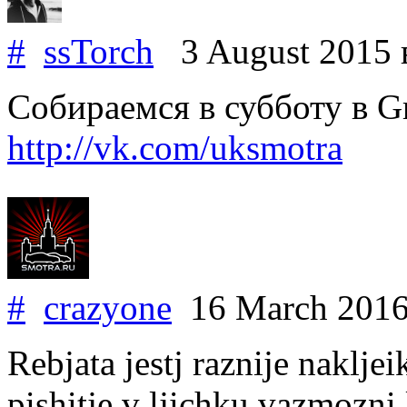
#
ssTorch
3 August 2015
Собираемся в субботу в Gr
http://vk.com/uksmotra
#
crazyone
16 March 201
Rebjata jestj raznije nakljei
pishitje v ljichku vazmozni 