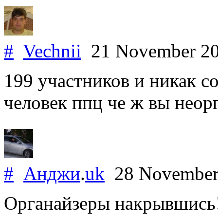
#
Vechnii
21 November 2
199 участников и никак с
человек ппц че ж вы неор
#
Анджи
.
uk
28 November
Органайзеры накрывшись