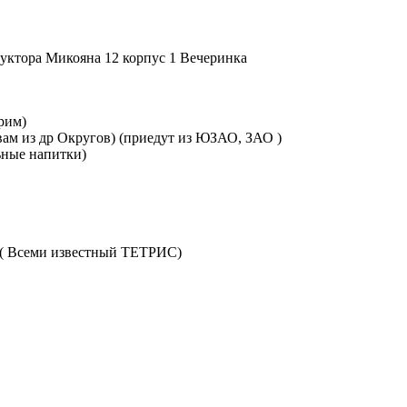
уктора Микояна 12 корпус 1
Вечеринка
орим)
вам из др Округов) (приедут из ЮЗАО, ЗАО )
ьные напитки)
1 ( Всеми известный ТЕТРИС)