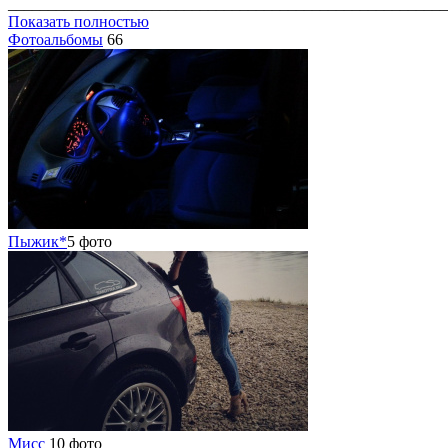
_______________________________________________________
Показать полностью
Фотоальбомы
66
Пыжик*
5 фото
Мисс
10 фото