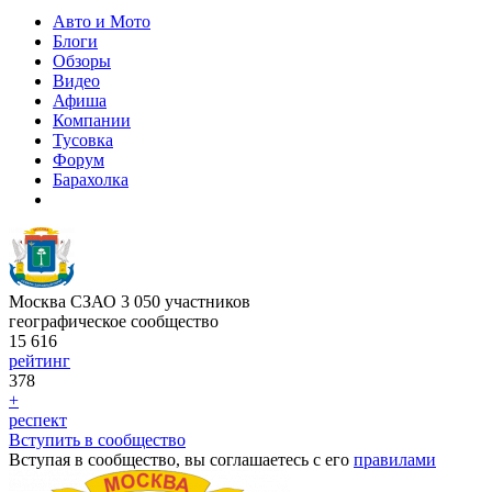
Авто и Мото
Блоги
Обзоры
Видео
Афиша
Компании
Тусовка
Форум
Барахолка
Москва СЗАО
3 050
участников
географическое сообщество
15 616
рейтинг
378
+
респект
Вступить в сообщество
Вступая в сообщество, вы соглашаетесь с его
правилами