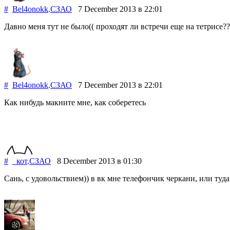
#
Bel4onokk
.
СЗАО
7 December 2013
в 22:01
Давно меня тут не было(( проходят ли встречи еще на тетрисе???
#
Bel4onokk
.
СЗАО
7 December 2013
в 22:01
Как нибудь макните мне, как соберетесь
#
_кот
.
СЗАО
8 December 2013
в 01:30
Сань, с удовольствием)) в вк мне телефончик черкани, или туда