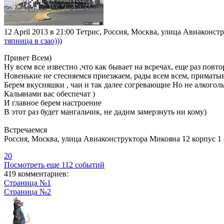
12 April 2013 в 21:00
Тетрис, Россия, Москва, улица Авиаконстр
тяпница в сзао)))
Привет Всем)
Ну всем все известно ,что как бывает на всречах, еще раз повт
Новенькие не стесняемся приезжаем, рады всем всем, приматы
Берем вкусняшки , чаи и так далее согревающие Но не алкогол
Кальянами вас обеспечат )
И главное берем настроение
В этот раз будет мангальчик, не дадим замерзнуть ни кому)
Встречаемся
Россия, Москва, улица Авиаконструктора Микояна 12 корпус 
20
Посмотреть еще 112 событий
419 комментариев:
Страница №1
Страница №2