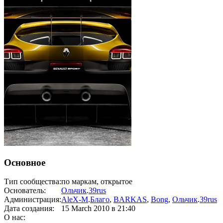
Основное
Тип сообщества:
по маркам, открытое
Основатель:
Ольчик
.
39rus
Администрация:
AleX-M
.
Благо
,
BARKAS
,
Bong
,
Ольчик
.
39rus
Дата создания:
15 March 2010
в 21:40
О нас: