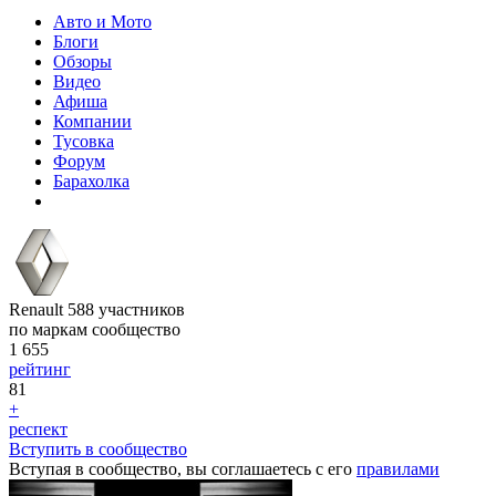
Авто и Мото
Блоги
Обзоры
Видео
Афиша
Компании
Тусовка
Форум
Барахолка
Renault
588
участников
по маркам сообщество
1 655
рейтинг
81
+
респект
Вступить в сообщество
Вступая в сообщество, вы соглашаетесь с его
правилами