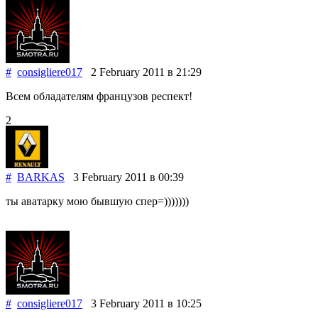
#
consigliere017
2 February 2011
в 21:29
Всем обладателям французов респект!
2
#
BARKAS
3 February 2011
в 00:39
ты аватарку мою бывшую спер=)))))))
#
consigliere017
3 February 2011
в 10:25