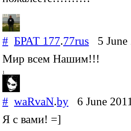
#
БРАТ 177
.
77rus
5 June
Мир всем Нашим!!!
1
#
waRvaN
.
by
6 June 201
Я с вами! =]