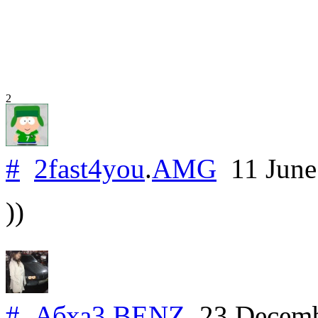
2
#
2fast4you
.
AMG
11 June
))
#
Абха3
.
BENZ
23 Decemb