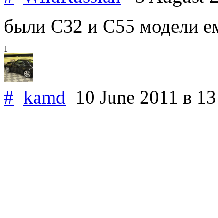
были С32 и С55 модели е
1
#
kamd
10 June 2011
в 13