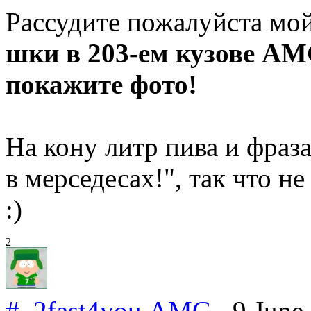
Рассудите пожалуйста мой
шки в 203-ем кузове AMG
покажите фото!
На кону литр пива и фраз
в мерседесах!", так что н
:)
2
#
2fast4you
.
AMG
9 June