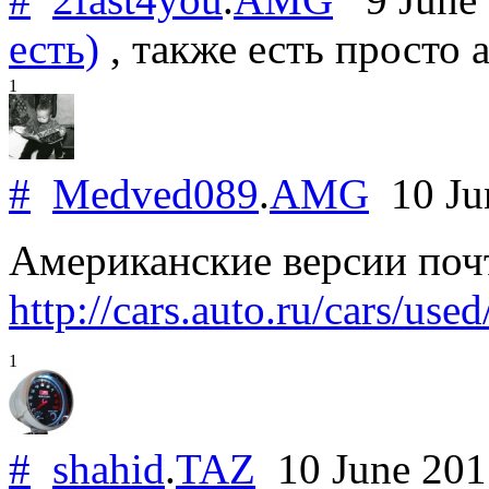
есть)
, также есть просто 
1
#
Medved089
.
AMG
10 Ju
Американские версии поч
http://cars.auto.ru/cars/us
1
#
shahid
.
TAZ
10 June 20