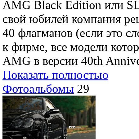
AMG Black Edition или S
свой юбилей компания ре
40 флагманов (если это 
к фирме, все модели кото
AMG в версии 40th Anniver
Показать полностью
Фотоальбомы
29