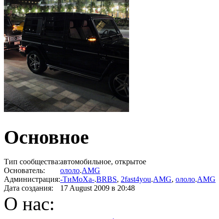
Основное
Тип сообщества:
автомобильное, открытое
Основатель:
ололо
.
AMG
Администрация:
-ТиМоХа-
.
BRBS
,
2fast4you
.
AMG
,
ололо
.
AMG
Дата создания:
17 August 2009
в 20:48
О нас: