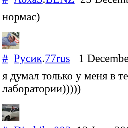
нормас)
#
Русик
.
77rus
1 Decembe
я думал только у меня в 
лаборатории)))))