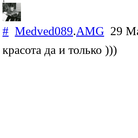
1
#
Medved089
.
AMG
29 Ma
красота да и только )))