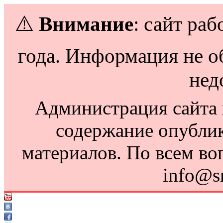
⚠️
Внимание
: сайт раб
года. Информация не о
нед
Администрация сайта н
содержание опубли
материалов. По всем во
info@s