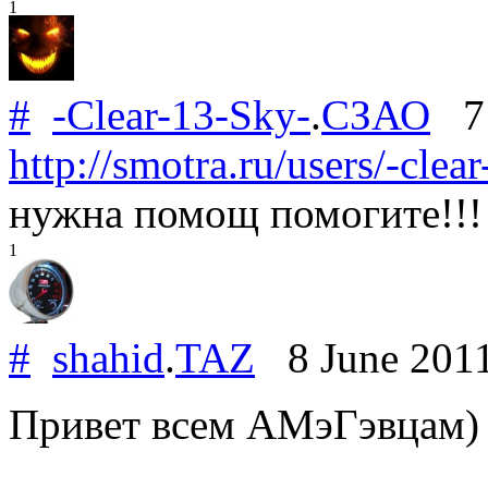
1
#
-Clear-13-Sky-
.
СЗАО
7 
http://smotra.ru/users/-cle
нужна помощ помогите!!!
1
#
shahid
.
TAZ
8 June 201
Привет всем АМэГэвцам)