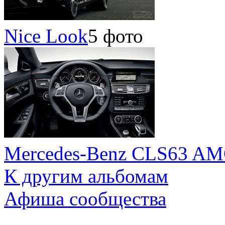
Nice Look
5 фото
Mercedes-Benz CLS63 AM
К другим альбомам
Афиша сообщества