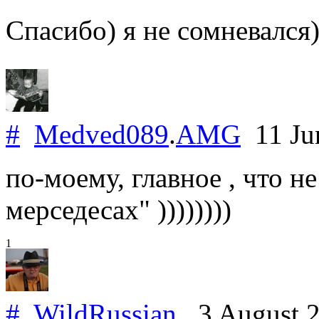
Спасибо) я не сомневался
#
Medved089
.
AMG
11 Ju
по-моему, главное , что н
мерседесах" ))))))))
1
#
WildRussian
3 August 