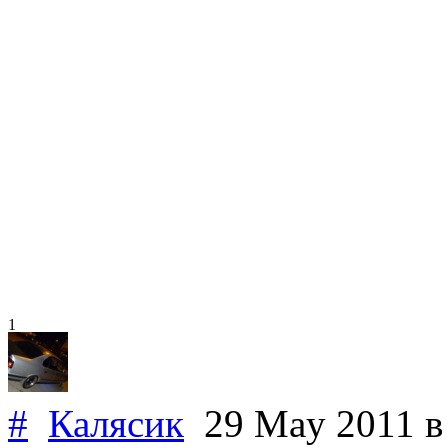
1
#
Калясик
29 May 2011
в