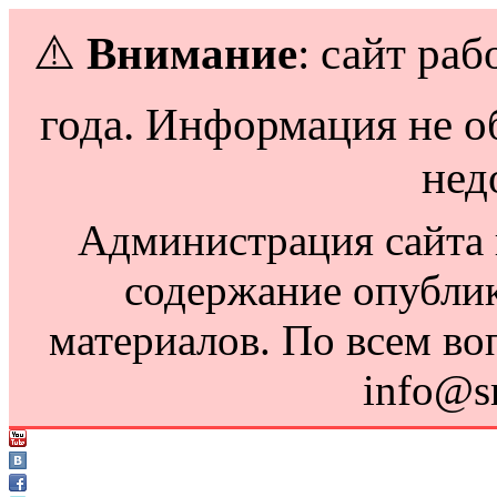
⚠️
Внимание
: сайт раб
года. Информация не о
нед
Администрация сайта н
содержание опубли
материалов. По всем во
info@s