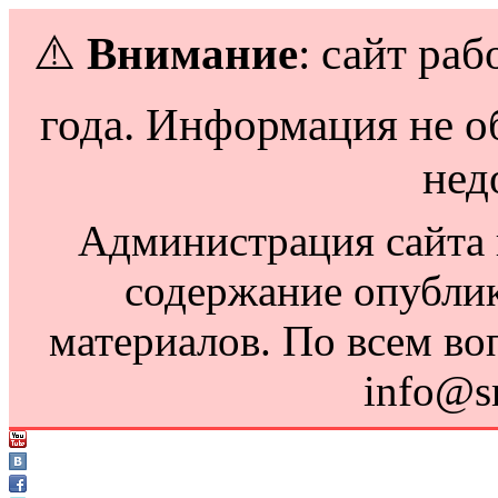
⚠️
Внимание
: сайт раб
года. Информация не о
нед
Администрация сайта н
содержание опубли
материалов. По всем во
info@s