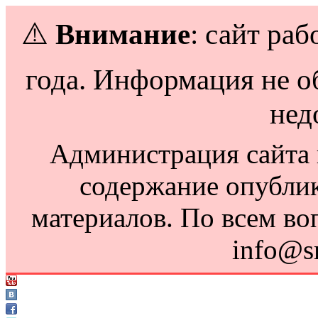
⚠️
Внимание
: сайт раб
года. Информация не о
нед
Администрация сайта н
содержание опубли
материалов. По всем во
info@s