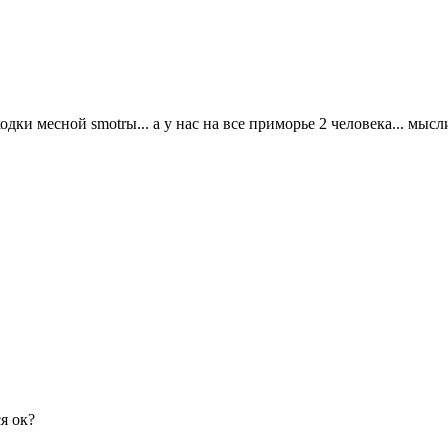
ходки месной smotrы... а у нас на все приморье 2 человека... мысл
я ок?