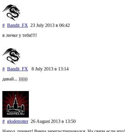
#
Bandit_FX
23 July 2013
в 06:42
в личке у тебя!!!!
#
Bandit_FX
8 July 2013
в 13:14
давай... ))))))
#
glodetrotter
26 August 2013
в 13:50
Народ, привет! Вчера зарегистрировался. На связи если что!