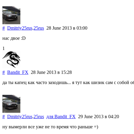
#
Dmitriy25rus
.
25rus
28 June 2013
в 03:00
нас двое :D
1
#
Bandit_FX
28 June 2013
в 15:28
да ты капец как часто заходишь... я тут как шизик сам с собой о
#
Dmitriy25rus
.
25rus
для
Bandit_FX
29 June 2013
в 04:20
ну вымерли все уже не то время что раньше =)