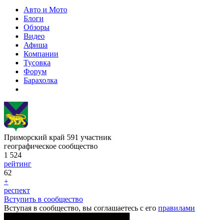
Авто и Мото
Блоги
Обзоры
Видео
Афиша
Компании
Тусовка
Форум
Барахолка
Приморский край
591
участник
географическое сообщество
1 524
рейтинг
62
+
респект
Вступить в сообщество
Вступая в сообщество, вы соглашаетесь с его
правилами