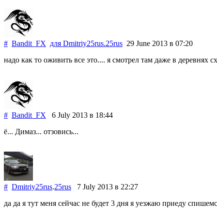
#
Bandit_FX
для
Dmitriy25rus
.
25rus
29 June 2013
в 07:20
надо как то оживить все это.... я смотрел там даже в деревнях с
#
Bandit_FX
6 July 2013
в 18:44
ё... Димаз... отзовись...
#
Dmitriy25rus
.
25rus
7 July 2013
в 22:27
да да я тут меня сейчас не будет 3 дня я уезжаю приеду спишемс