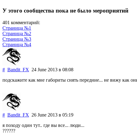
У этого сообщества пока не было мероприятий
401 комментарий:
Страница №1
Страница №2
Страница №3
Страница №4
#
Bandit_FX
24 June 2013
в 08:08
подскажите как мне габориты снять передние... не вижу как они 
#
Bandit_FX
26 June 2013
в 05:19
я походу один тут.. где вы все... люди...
??????