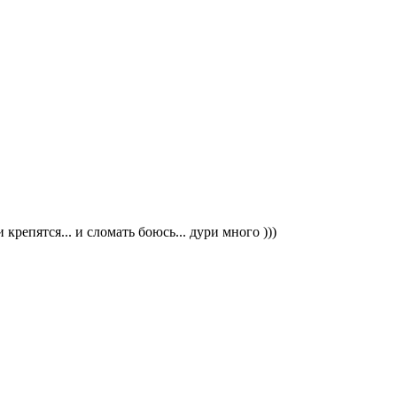
крепятся... и сломать боюсь... дури много )))