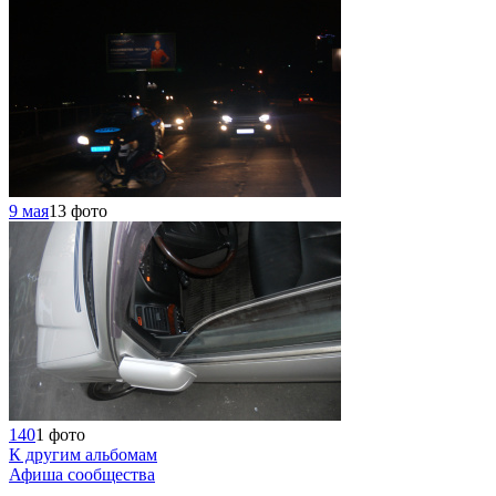
9 мая
13 фото
140
1 фото
К другим альбомам
Афиша сообщества