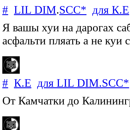
#
LIL DIM
.
SCC*
для
К.Е
Я вашы хуи на дарогах са
асфальти пляать а не куи 
#
К.Е
для
LIL DIM
.
SCC*
От Камчатки до Калинингр