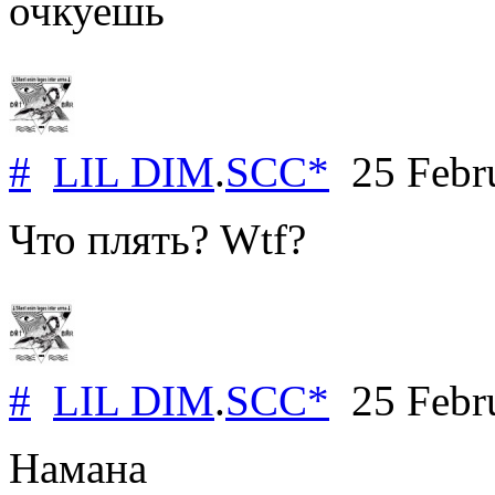
очкуешь
#
LIL DIM
.
SCC*
25 Febr
Что плять? Wtf?
#
LIL DIM
.
SCC*
25 Febr
Намана