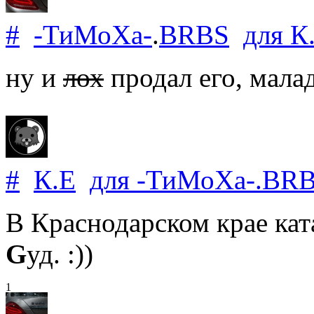
#
-ТиМоХа-
.
BRBS
для
К
ну и
лох
продал его, малад
#
К.Е
для
-ТиМоХа-
.
BR
В Краснодарском крае ката
G
уд. :))
1