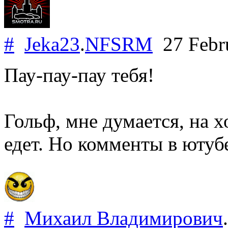
#
Jeka23
.
NFSRM
27 Febr
Пау-пау-пау тебя!
Гольф, мне думается, на х
едет. Но комменты в ютубе
#
Михаил Владимирович
.