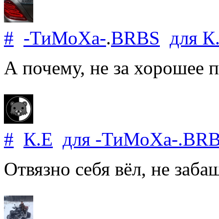
#
-ТиМоХа-
.
BRBS
для
К
А почему, не за хорошее 
#
К.Е
для
-ТиМоХа-
.
BR
Отвязно себя вёл, не заба