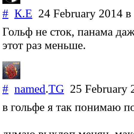
#
К.Е
24 February 2014
в
Гольф не сток, панама даж
этот раз меньше.
#
named
.
TG
25 February 
в гольфе я так понимаю 
думаю выхлоп менян, мак