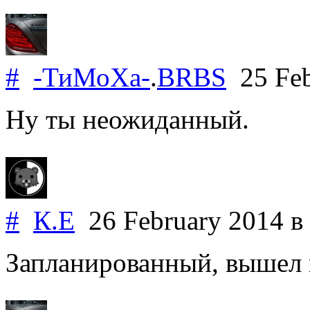
#
-ТиМоХа-
.
BRBS
25 Feb
Ну ты неожиданный.
#
К.Е
26 February 2014
в
Запланированный, вышел 