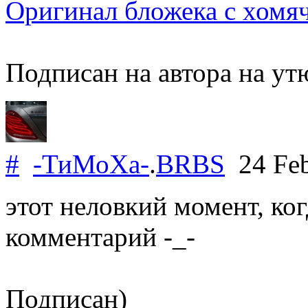
Оригинал бложека с хомя
Подписан на автора на ут
#
-ТиМоХа-
.
BRBS
24 Feb
этот неловкий момент, ко
комментарий -_-
Подписан)