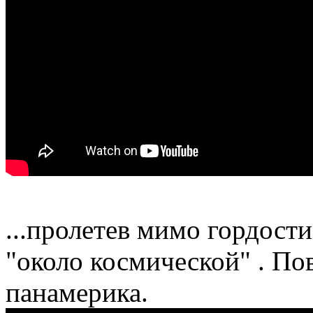
...пролетев мимо гордост
"около космической" . По
панамерика.