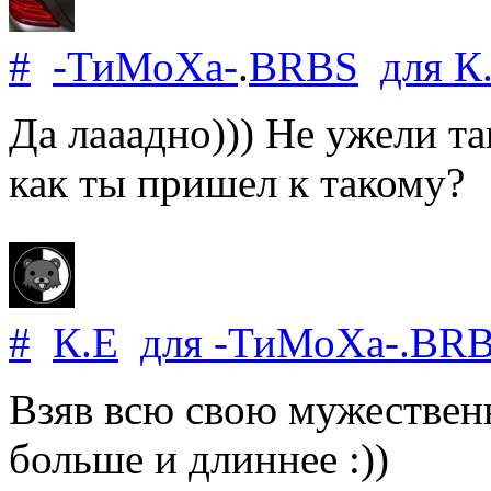
#
-ТиМоХа-
.
BRBS
для
К
Да лааадно))) Не ужели та
как ты пришел к такому?
#
К.Е
для
-ТиМоХа-
.
BR
Взяв всю свою мужественн
больше и длиннее :))