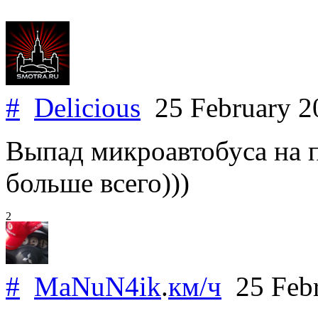
#
Delicious
25 February 
Выпад микроавтобуса на 
больше всего)))
2
#
MaNuN4ik
.
км/ч
25 Feb