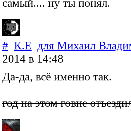
самый.... ну ты понял.
#
К.Е
для
Михаил Влади
2014
в 14:48
Да-да, всё именно так.
год на этом говне отъезди