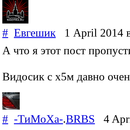
#
Евгешик
1 April 2014
А что я этот пост пропуст
Видосик с х5м давно очен
#
-ТиМоХа-
.
BRBS
4 Apri