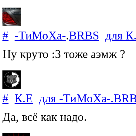
#
-ТиМоХа-
.
BRBS
для
К
Ну круто :3 тоже аэмж ?
#
К.Е
для
-ТиМоХа-
.
BR
Да, всё как надо.