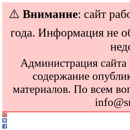
⚠️
Внимание
: сайт раб
года. Информация не о
нед
Администрация сайта н
содержание опубли
материалов. По всем во
info@s