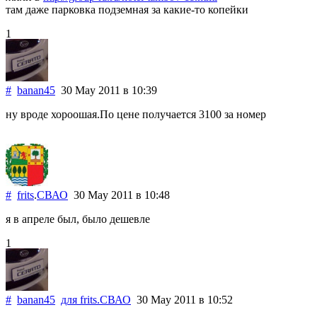
там даже парковка подземная за какие-то копейки
1
#
banan45
30 May 2011
в 10:39
ну вроде хороошая.По цене получается 3100 за номер
#
frits
.
СВАО
30 May 2011
в 10:48
я в апреле был, было дешевле
1
#
banan45
для
frits
.
СВАО
30 May 2011
в 10:52