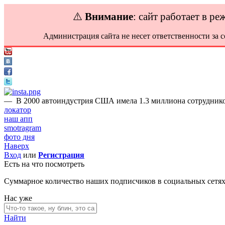
⚠️
Внимание
: сайт работает в р
Администрация сайта не несет ответственности за 
—
В 2000 автоиндустрия США имела 1.3 миллиона сотруднико
локатор
наш апп
smotragram
фото дня
Наверх
Вход
или
Регистрация
Есть на что посмотреть
Суммарное количество наших подписчиков в социальных сетя
Нас уже
Найти