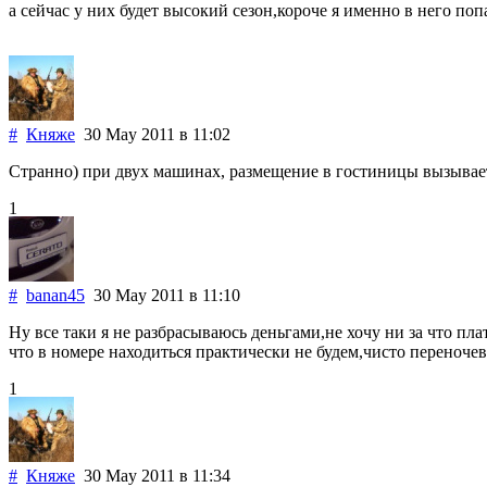
а сейчас у них будет высокий сезон,короче я именно в него поп
#
Княже
30 May 2011
в 11:02
Странно) при двух машинах, размещение в гостиницы вызывает
1
#
banan45
30 May 2011
в 11:10
Ну все таки я не разбрасываюсь деньгами,не хочу ни за что пла
что в номере находиться практически не будем,чисто переночев
1
#
Княже
30 May 2011
в 11:34