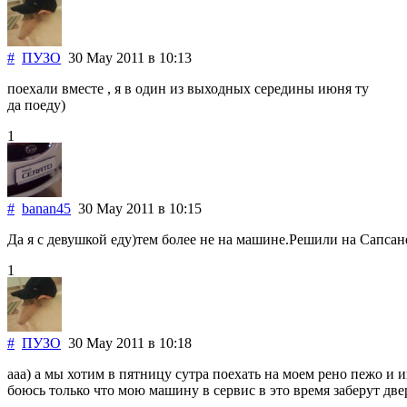
#
ПУЗО
30 May 2011
в 10:13
поехали вместе , я в один из выходных середины июня ту
да поеду)
1
#
banan45
30 May 2011
в 10:15
Да я с девушкой еду)тем более не на машине.Решили на Сапсане
1
#
ПУЗО
30 May 2011
в 10:18
ааа) а мы хотим в пятницу сутра поехать на моем рено пежо и 
боюсь только что мою машину в сервис в это время заберут две