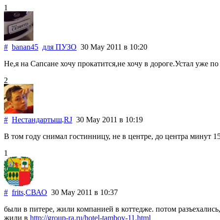
1
#
banan45
для
ПУЗО
30 May 2011
в 10:20
Не,я на Сапсане хочу прокатится,не хочу в дороге.Устал уже по
2
#
Нестандартыш
.
RJ
30 May 2011
в 10:19
В том году снимал гостинницу, не в центре, до центра минут 15
1
#
frits
.
СВАО
30 May 2011
в 10:37
были в питере, жили компанией в коттедже. потом разъехались
жили в
http://group-ra.ru/hotel-tambov-11.html