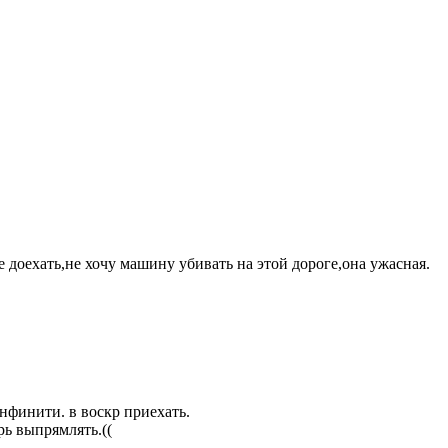
 доехать,не хочу машину убивать на этой дороге,она ужасная.
инфинити. в воскр приехать.
рь выпрямлять.((