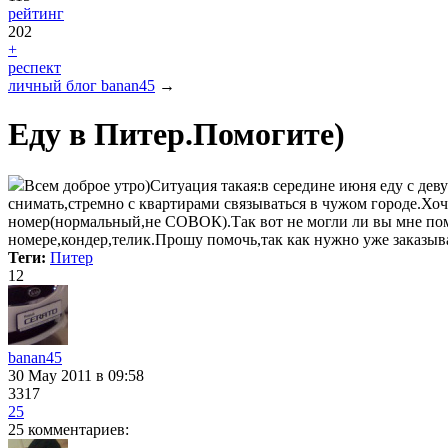
рейтинг
202
+
респект
личный блог banan45
→
Еду в Питер.Помогите)
Всем доброе утро)Ситуация такая:в середине июня еду с дев
снимать,стремно с квартирами связываться в чужом городе.Хо
номер(нормальный,не СОВОК).Так вот не могли ли вы мне помоч
номере,кондер,телик.Прошу помочь,так как нужно уже заказыв
Теги:
Питер
12
banan45
30 May 2011
в 09:58
3317
25
25 комментариев: