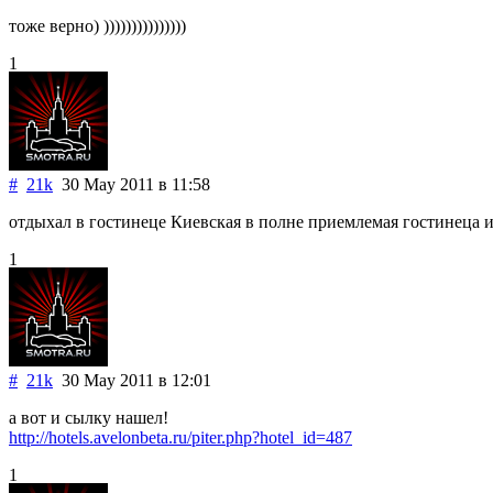
тоже верно) )))))))))))))))
1
#
21k
30 May 2011
в 11:58
отдыхал в гостинеце Киевская в полне приемлемая гостинеца и
1
#
21k
30 May 2011
в 12:01
а вот и сылку нашел!
http://hotels.avelonbeta.ru/piter.php?hotel_id=487
1