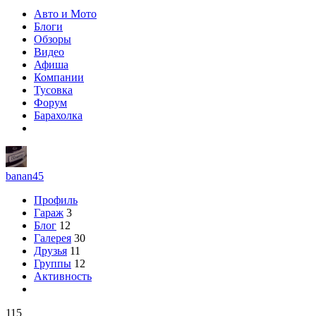
Авто и Мото
Блоги
Обзоры
Видео
Афиша
Компании
Тусовка
Форум
Барахолка
banan45
Профиль
Гараж
3
Блог
12
Галерея
30
Друзья
11
Группы
12
Активность
115