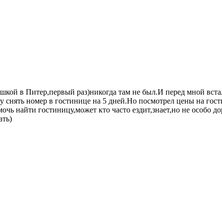
ушкой в Питер,первый раз)никогда там не был.И перед мной вст
чу снять номер в гостинице на 5 дней.Но посмотрел цены на го
ь найти гостиницу,может кто часто ездит,знает,но не особо до
ать)