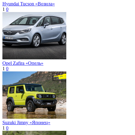
Hyundai Tucson «Возила»
1
0
Opel Zafira «Опель»
1
0
Suzuki Jimny «Японец»
1
0