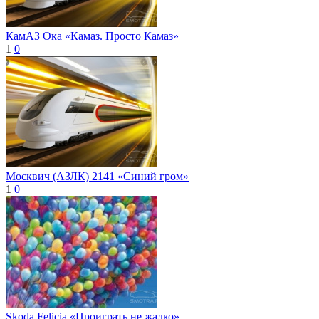
КамАЗ Ока «Камаз. Просто Камаз»
1
0
Москвич (АЗЛК) 2141 «Синий гром»
1
0
Skoda Felicia «Проиграть не жалко»