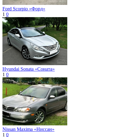
Ford Scorpio «Форд»
1
0
Hyundai Sonata «Соната»
1
0
Nissan Maxima «Ниссан»
1
0