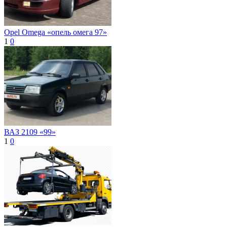
Opel Omega «опель омега 97»
1
0
ВАЗ 2109 «99»
1
0