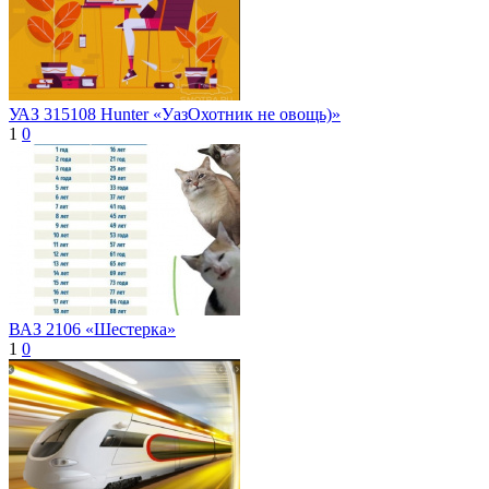
УАЗ 315108 Hunter «УазОхотник не овощь)»
1
0
ВАЗ 2106 «Шестерка»
1
0