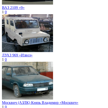
ВАЗ 2109 «9»
1
0
ЛУАЗ 969 «Извоз»
1
0
Москвич (АЗЛК) Князь Владимир «Москвич»
1
0