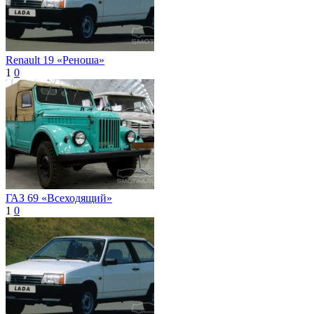
Renault 19 «Реноша»
1
0
ГАЗ 69 «Всеходящий»
1
0