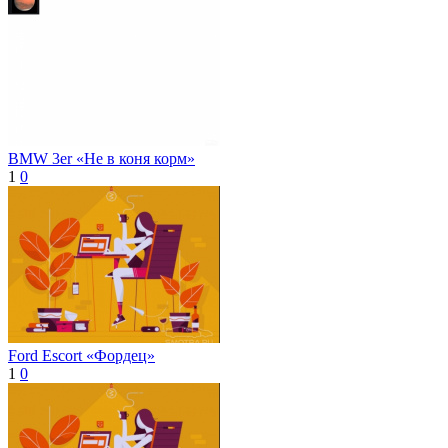
BMW 3er «Не в коня корм»
1
0
Ford Escort «Фордец»
1
0