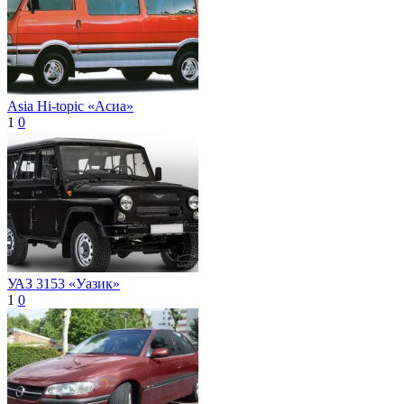
Asia Hi-topic «Асиа»
1
0
УАЗ 3153 «Уазик»
1
0