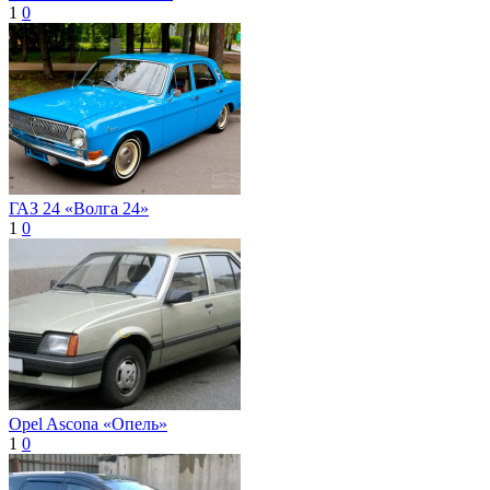
1
0
ГАЗ 24 «Волга 24»
1
0
Opel Ascona «Опель»
1
0