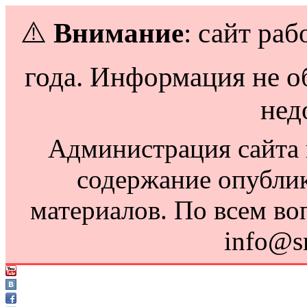
⚠️
Внимание
: сайт раб
года. Информация не о
нед
Администрация сайта н
содержание опубли
материалов. По всем во
info@s