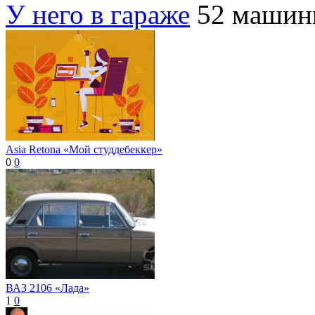
У него в гараже
52 маши
Asia Retona «Мой студдебеккер»
0
0
ВАЗ 2106 «Лада»
1
0