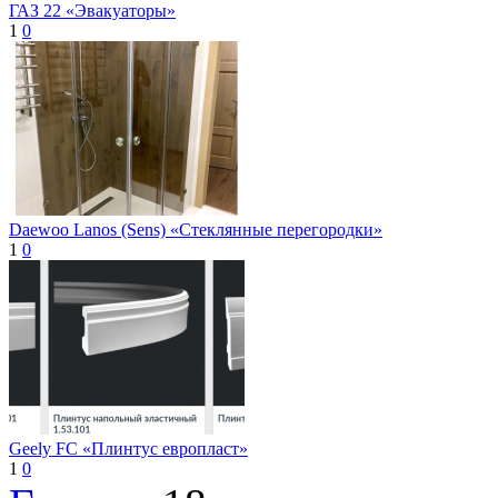
ГАЗ 22 «Эвакуаторы»
1
0
Daewoo Lanos (Sens) «Стеклянные перегородки»
1
0
Geely FC «Плинтус европласт»
1
0