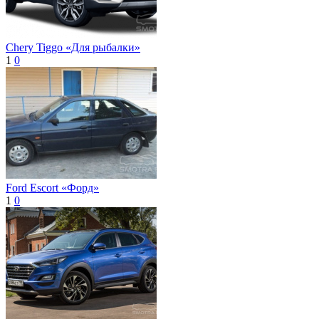
Chery Tiggo «Для рыбалки»
1
0
Ford Escort «Форд»
1
0