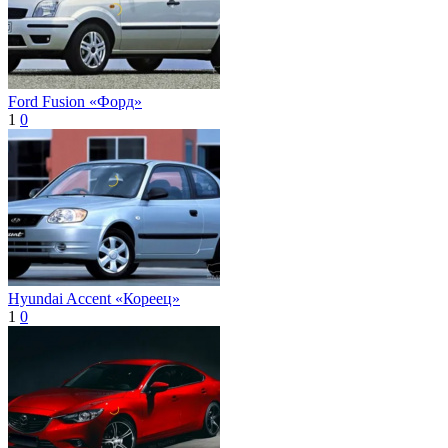
Ford Fusion «Форд»
1
0
Hyundai Accent «Кореец»
1
0