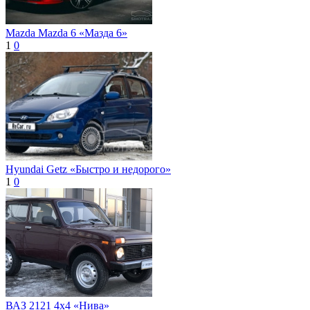
Mazda Mаzda 6 «Мазда 6»
1
0
Hyundai Getz «Быстро и недорого»
1
0
ВАЗ 2121 4x4 «Нива»