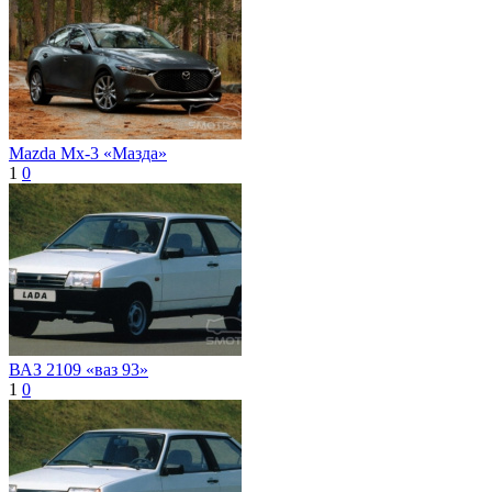
Mazda Mx-3 «Мазда»
1
0
ВАЗ 2109 «ваз 93»
1
0