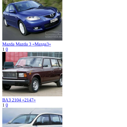
Mazda Mazda 3 «Мазда3»
1
0
ВАЗ 2104 «2147»
1
0