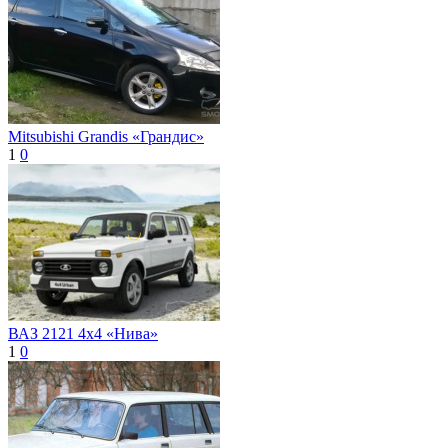
Mitsubishi Grandis «Грандис»
1
0
ВАЗ 2121 4x4 «Нива»
1
0