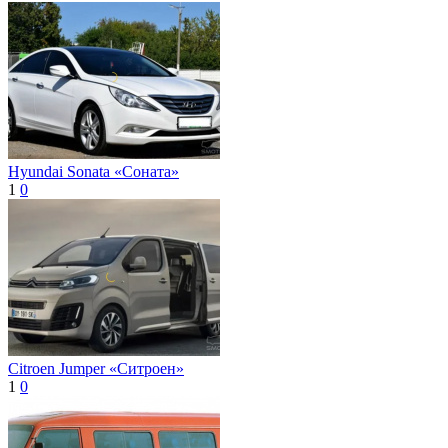
Hyundai Sonata «Соната»
1
0
Citroen Jumper «Ситроен»
1
0