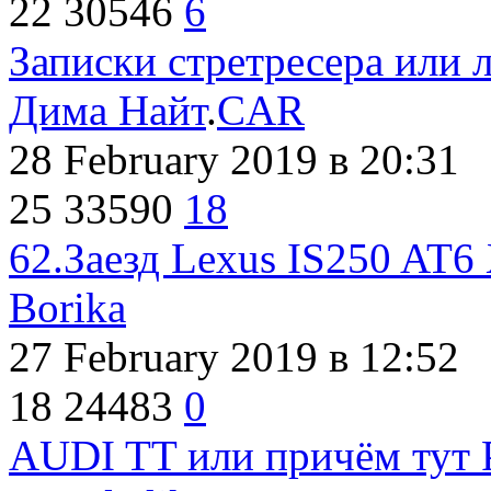
22
30546
6
Записки стретресера или 
Дима Найт
.
CAR
28 February 2019
в 20:31
25
33590
18
62.Заезд Lexus IS250 AT6
Borika
27 February 2019
в 12:52
18
24483
0
AUDI TT или причём тут P