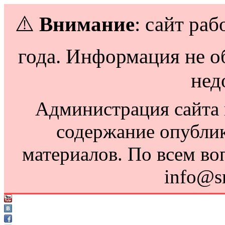
⚠️
Внимание
: сайт раб
года. Информация не о
нед
Администрация сайта н
содержание опубли
материалов. По всем во
info@s