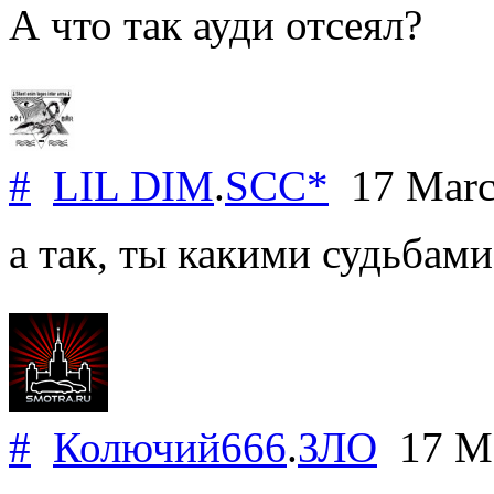
А что так ауди отсеял?
#
LIL DIM
.
SCC*
17 Marc
а так, ты какими судьбами
#
Колючий666
.
ЗЛО
17 Ma