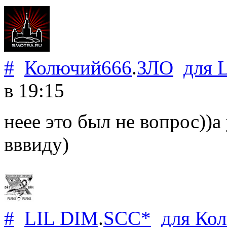
#
Колючий666
.
ЗЛО
для
в 19:15
неее это был не вопрос))
вввиду)
#
LIL DIM
.
SCC*
для
Ко