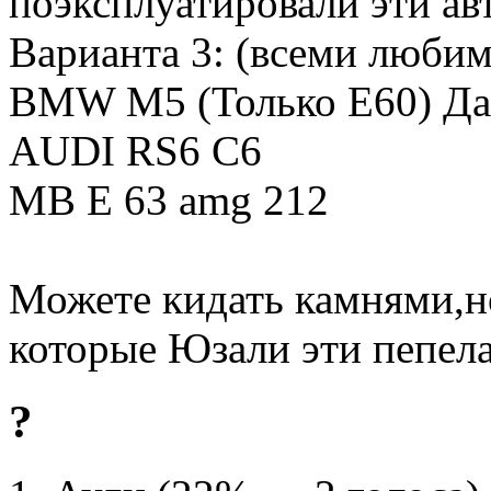
поэксплуатировали эти ав
Варианта 3: (всеми люби
BMW M5 (Только Е60) Да
AUDI RS6 C6
MB E 63 amg 212
Может
е кидать камнями,
которые Юзали эти пепел
?