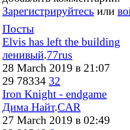
Зарегистрируйтесь
или
во
Посты
Elvis has left the building
ленивый
.
77rus
28 March 2019
в 21:07
29
78334
32
Iron Knight - endgame
Дима Найт
.
CAR
27 March 2019
в 02:49