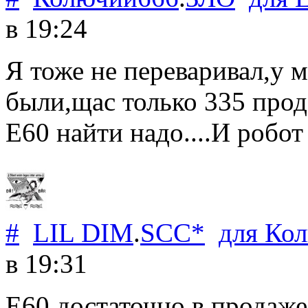
в 19:24
Я тоже не переваривал,у 
были,щас только 335 прод
Е60 найти надо....И робот
#
LIL DIM
.
SCC*
для
Ко
в 19:31
Е60 достаточно в продаже