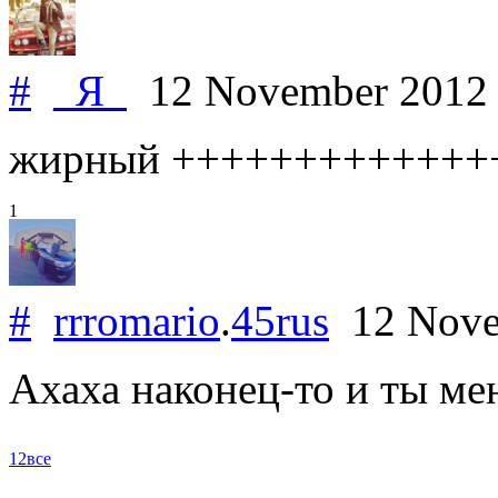
#
_Я_
12 November 201
жирный +++++++++++++
1
#
rrromario
.
45rus
12 Nove
Ахаха наконец-то и ты ме
1
2
все