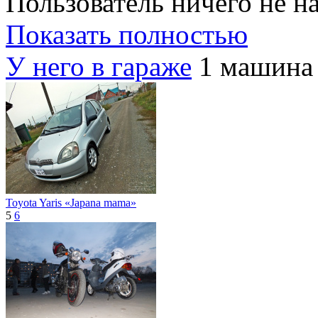
Пользователь ничего не на
Показать полностью
У него в гараже
1 машина 
Toyota Yaris «Japana mama»
5
6