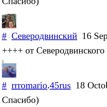
Спасибо)
#
Северодвинский
16 Sep
++++ от Северодвинского
1
#
rrromario
.
45rus
18 Octo
Спасибо)