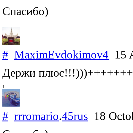
Спасибо)
#
MaximEvdokimov4
15 A
Держи плюс!!!)))++++++
1
#
rrromario
.
45rus
18 Octo