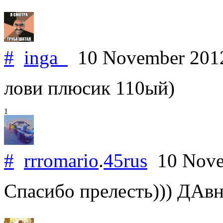
#
inga_
10 November 20
лови плюсик 110ый)
1
#
rrromario
.
45rus
10 Nove
Спасибо прелесть))) ДАвн