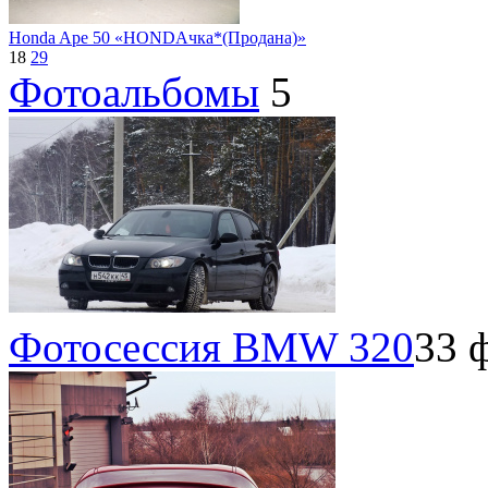
Honda Ape 50 «HONDAчка*(Продана)»
18
29
Фотоальбомы
5
Фотосессия BMW 320
33 