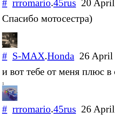
#
rrromario
.
45rus
20 Apri
Спасибо мотосестра)
#
S-MAX
.
Honda
26 April
и вот тебе от меня плюс в
1
#
rrromario
.
45rus
26 Apri