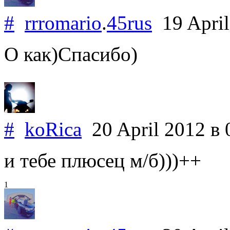
#
rrromario
.
45rus
19 Apri
О как)Спасибо)
#
koRica
20 April 2012
в 
и тебе плюсец м/б)))++
1