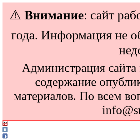
⚠️
Внимание
: сайт раб
года. Информация не о
нед
Администрация сайта н
содержание опубли
материалов. По всем во
info@s