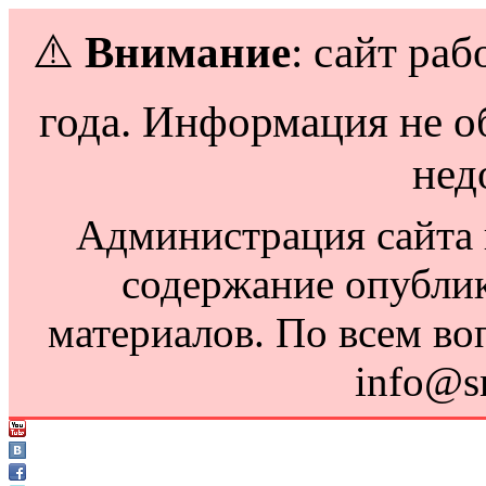
⚠️
Внимание
: сайт раб
года. Информация не о
нед
Администрация сайта н
содержание опубли
материалов. По всем во
info@s