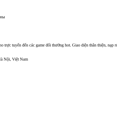
аны
sino trực tuyến đến các game đổi thưởng hot. Giao diện thân thiện, nạ
Hà Nội, Việt Nam