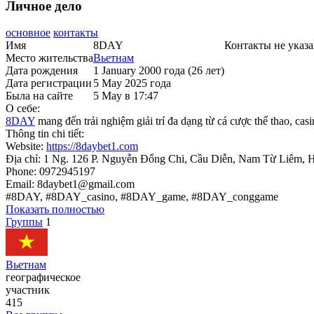
Личное дело
основное
контакты
Имя
8DAY
Контакты не указ
Место жительства
Вьетнам
Дата рождения
1 January 2000 года (26 лет)
Дата регистрации
5 May 2025 года
Была на сайте
5 May в 17:47
О себе:
8DAY
mang đến trải nghiệm giải trí đa dạng từ cá cược thể thao, ca
Thông tin chi tiết:
Website:
https://8daybet1.com
Địa chỉ: 1 Ng. 126 P. Nguyễn Đổng Chi, Cầu Diễn, Nam Từ Liêm, 
Phone: 0972945197
Email: 8daybet1@gmail.com
#8DAY, #8DAY_casino, #8DAY_game, #8DAY_conggame
Показать полностью
Группы
1
Вьетнам
географическое
участник
415