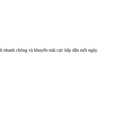
p rút nhanh chóng và khuyến mãi cực hấp dẫn mỗi ngày.