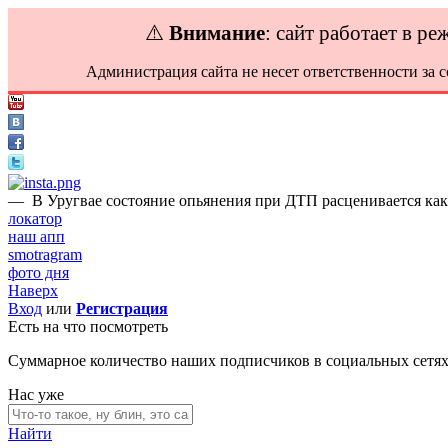
⚠️
Внимание
: сайт работает в р
Администрация сайта не несет ответственности за 
—
В Уругвае состояние опьянения при ДТП расценивается как
локатор
наш апп
smotragram
фото дня
Наверх
Вход
или
Регистрация
Есть на что посмотреть
Суммарное количество наших подписчиков в социальных сетя
Нас уже
Найти