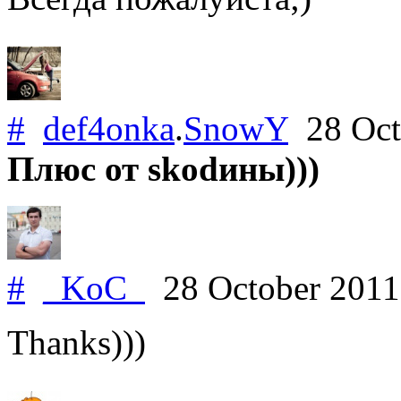
#
def4onka
.
SnowY
28 Oct
Плюс от skodины)))
#
_KoC_
28 October 201
Thanks)))