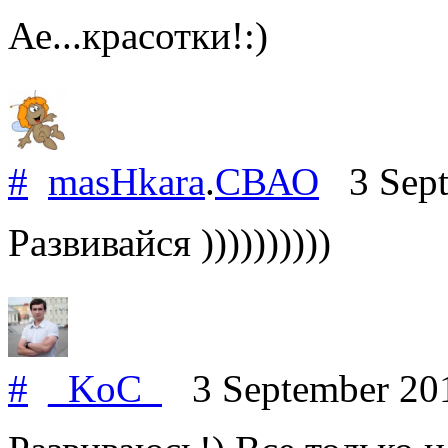
Ае...красотки!:)
#
masHkara
.
СВАО
3 Sept
Развивайся ))))))))))
#
_KoC_
3 September 20