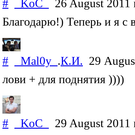
#
_KoC_
26 August 2011
Благодарю!) Теперь и я с 
#
_Mal0y_
.
К.И.
29 Augus
лови + для поднятия ))))
#
_KoC_
29 August 2011