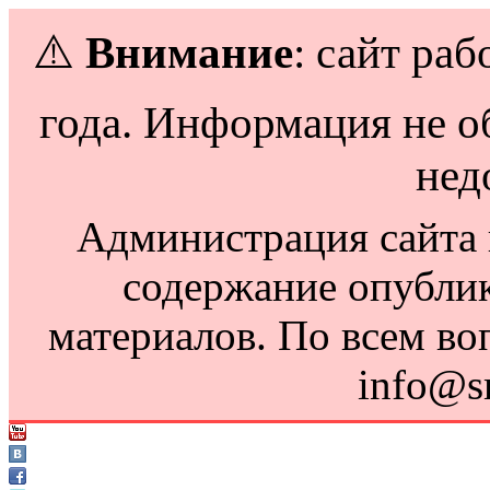
⚠️
Внимание
: сайт раб
года. Информация не о
нед
Администрация сайта н
содержание опубли
материалов. По всем во
info@s