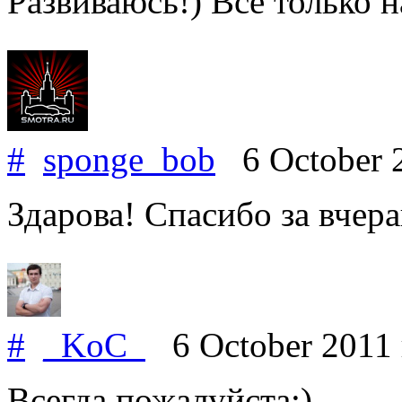
Развиваюсь!) Все только н
#
sponge_bob
6 October 
Здарова! Спасибо за вчер
#
_KoC_
6 October 2011
Всегда пожалуйста;)