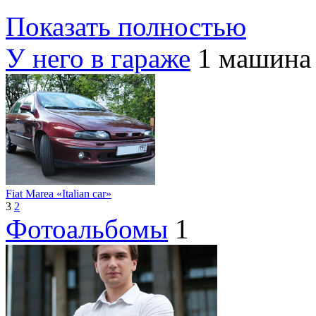
Показать полностью
У него в гараже
1 машина
Fiat Marea «Italian car»
3
2
Фотоальбомы
1