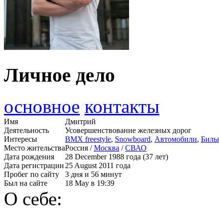
Личное дело
основное
контакты
Имя
Дмитрий
Деятельность
Усовершенствование железных дорог
Интересы
BMX freestyle
,
Snowboard
,
Автомобили
,
Биль
Место жительства
Россия /
Москва
/
СВАО
Дата рождения
28 December 1988 года (37 лет)
Дата регистрации
25 August 2011 года
Пробег по сайту
3 дня и 56 минут
Был на сайте
18 May в 19:39
О себе: