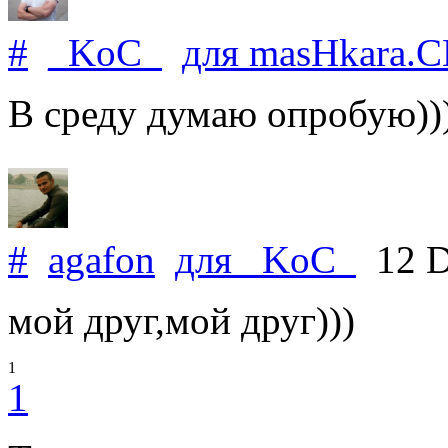
#
_KoC_
для
masHkara
.
С
В среду думаю опробую))
#
agafon
для
_KoC_
12 D
мой друг,мой друг)))
1
1