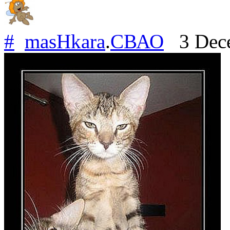
#
masHkara
.
СВАО
3 Dece