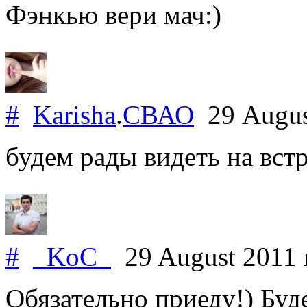
Фэнкью вери мач:)
#
Karisha
.
СВАО
29 Augus
будем рады видеть на встр
#
_KoC_
29 August 2011
Обязательно приеду!) Буд