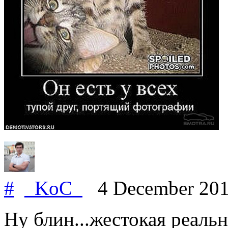
#
_KoC_
4 December 20
Ну блин...жестокая реальн