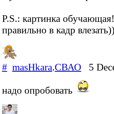
P.S.: картинка обучающая!
правильно в кадр влезать))
#
masHkara
.
СВАО
5 Dece
надо опробовать