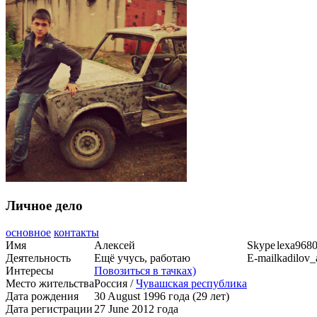
Личное дело
основное
контакты
Имя
Алексей
Skype
lexa968
Деятельность
Ещё учусь, работаю
E-mail
kadilov_
Интересы
Повозиться в тачках)
Место жительства
Россия /
Чувашская республика
Дата рождения
30 August 1996 года (29 лет)
Дата регистрации
27 June 2012 года