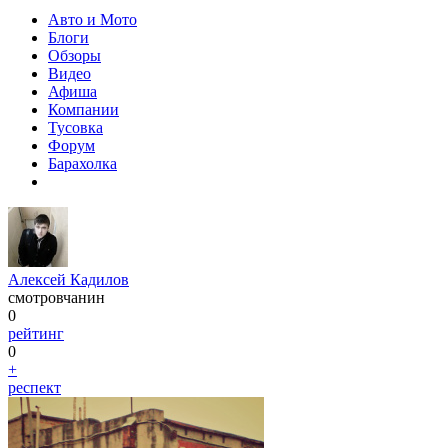
Авто и Мото
Блоги
Обзоры
Видео
Афиша
Компании
Тусовка
Форум
Барахолка
Алексей Кадилов
смотровчанин
0
рейтинг
0
+
респект