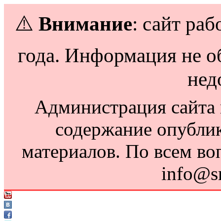
⚠️
Внимание
: сайт раб
года. Информация не о
нед
Администрация сайта н
содержание опубли
материалов. По всем во
info@s