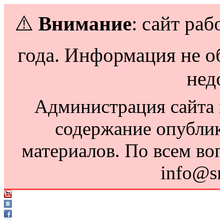
⚠️
Внимание
: сайт раб
года. Информация не о
нед
Администрация сайта н
содержание опубли
материалов. По всем во
info@s