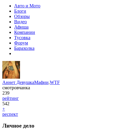
Авто и Мото
Блоги
Обзоры
Видео
Афиша
Компании
Тусовка
Форум
Барахолка
Аннет ДевушкаМафии
.
WTF
смотровчанка
239
рейтинг
542
+
респект
Личное дело