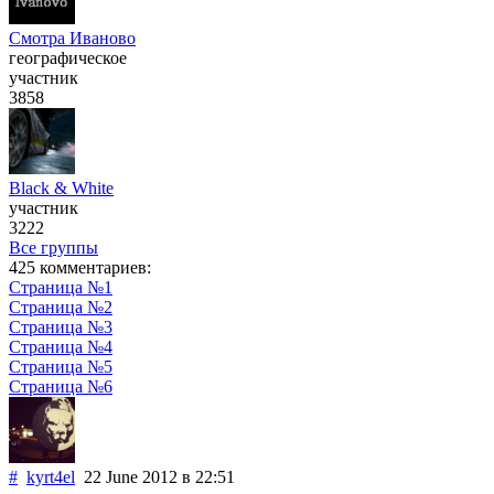
Смотра Иваново
географическое
участник
3858
Black & White
участник
3222
Все группы
425 комментариев:
Страница №1
Страница №2
Страница №3
Страница №4
Страница №5
Страница №6
#
kyrt4el
22 June 2012
в 22:51