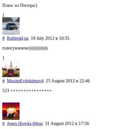
Плюс из Питера:)
1
#
Rubiroid
.
ua
19 July 2012
в 10:35
плюсуюююю)))))))))))))
1
#
MaximEvdokimov4
25 August 2012
в 22:46
523 ++++++++++++++++
#
Jones Howks
.
60rus
31 August 2012
в 17:56