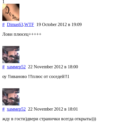
1
#
Dimas63
.
WTF
19 October 2012
в 19:09
Лови плюсец+++++
#
хаммер52
22 November 2012
в 18:00
оу !!иваново !!!плюс от соседей!!1
#
хаммер52
22 November 2012
в 18:01
жду в гости)двери странички всегда открыты)))