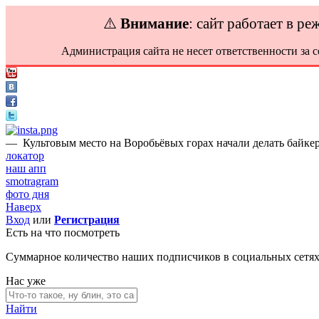
⚠️
Внимание
: сайт работает в р
Администрация сайта не несет ответственности за 
—
Культовым место на Воробьёвых горах начали делать байкер
локатор
наш апп
smotragram
фото дня
Наверх
Вход
или
Регистрация
Есть на что посмотреть
Суммарное количество наших подписчиков в социальных сетя
Нас уже
Найти