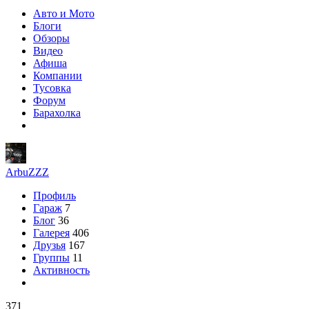
Авто и Мото
Блоги
Обзоры
Видео
Афиша
Компании
Тусовка
Форум
Барахолка
ArbuZZZ
Профиль
Гараж
7
Блог
36
Галерея
406
Друзья
167
Группы
11
Активность
371