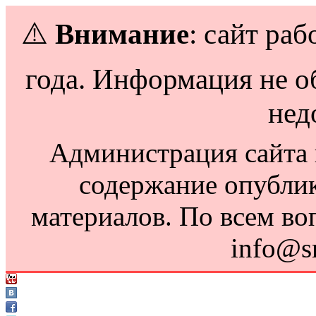
⚠️
Внимание
: сайт раб
года. Информация не о
нед
Администрация сайта н
содержание опубли
материалов. По всем во
info@s