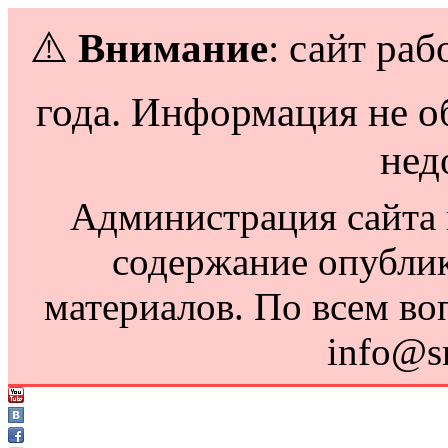
⚠️
Внимание
: сайт раб
года. Информация не о
нед
Администрация сайта н
содержание опубли
материалов. По всем во
info@s