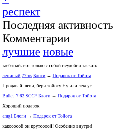
респект
Последняя активность
Комментарии
лучшие
новые
заебатый. вот только с собой неудобно таскать
Тест комме
ленивый
.
77rus
Блоги
→
Подарок от Тойота
ph
.
smotra
stage1 зап
Продавай шеви, бери тойоту Ну или лексус
mayvladik
Bullet_7.62
.
SCC*
Блоги
→
Подарок от Тойота
Ремзона
Хороший подарок
Ламповая 
amg1
Блоги
→
Подарок от Тойота
ProService
какооооой он крутоооой! Особенно внутри!
-V.I.P-
.
ee
Б
stage1 зап