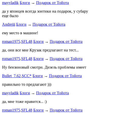
mayvladik
Блоги
→
Подарок от Тойота
Годность
да у японцев всегда зонтики на подарок, у субару
еще было
ZURAB
.
7
Andreiii
Блоги
→
Подарок от Тойота
спасибо чт
мощная, ко
ему место в машине!
великоват
roman1975
.
SFL48
Блоги
→
Подарок от Тойота
ленивый
.
7
ProService
да, они все мне Крузак предлагают на тест...
Он уже пр
roman1975
.
SFL48
Блоги
→
Подарок от Тойота
Bullet_7.6
Ну бензиновый смотри. Дизель проблемы имеет
Дорогая К
Bullet_7.62
.
SCC*
Блоги
→
Подарок от Тойота
автобыдлу
имеем. Мы
правильно то предлагают )))
к окружа
mayvladik
Блоги
→
Подарок от Тойота
Дима Най
да, мне тоже нравится... :)
Пациент с
roman1975
.
SFL48
Блоги
→
Подарок от Тойота
mayvladik