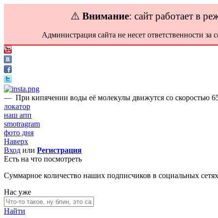
⚠️
Внимание
: сайт работает в р
Администрация сайта не несет ответственности за 
—
При кипячении воды её молекулы движутся со скоростью 65
локатор
наш апп
smotragram
фото дня
Наверх
Вход
или
Регистрация
Есть на что посмотреть
Суммарное количество наших подписчиков в социальных сетя
Нас уже
Найти