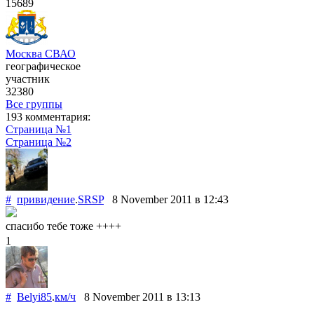
15689
Москва СВАО
географическое
участник
32380
Все группы
193 комментария:
Страница №1
Страница №2
#
привидение
.
SRSP
8 November 2011
в 12:43
спасибо тебе тоже ++++
1
#
Belyi85
.
км/ч
8 November 2011
в 13:13