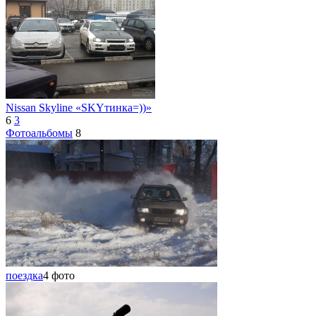
Nissan Skyline «SKYтинка=))»
6
3
Фотоальбомы
8
поездка
4 фото