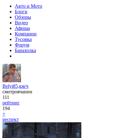
Авто и Мото
Блоги
Обзоры
Видео
Афиша
Компании
Тусовка
Форум
Барахолка
Belyi85
.
км/ч
смотровчанин
111
рейтинг
194
+
респект