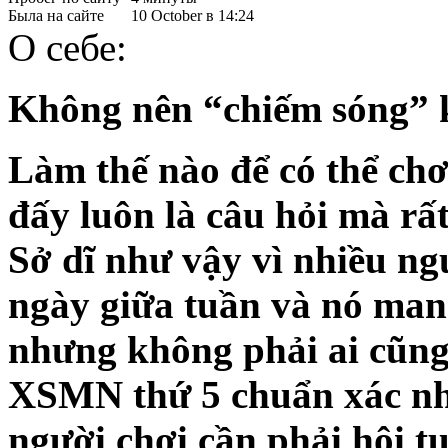
Была на сайте
10 October в 14:24
О себе:
Không nên “chiếm sóng” k
Làm thế nào để có thể ch
đấy luôn là câu hỏi mà rấ
Sở dĩ như vậy vì nhiều ng
ngày giữa tuần và nó mang
nhưng không phải ai cũng
XSMN thứ 5 chuẩn xác nh
người chơi cần phải hội t