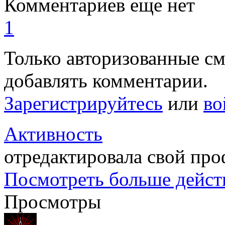
Комментариев еще нет
1
Только авторизованные с
добавлять комментарии.
Зарегистрируйтесь
или
во
Активность
отредактировала свой пр
Посмотреть больше дейст
Просмотры