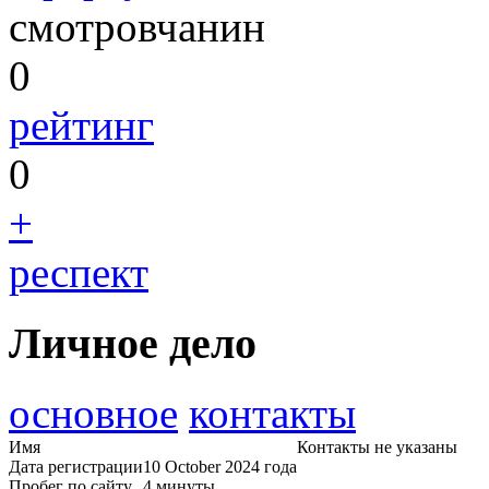
смотровчанин
0
рейтинг
0
+
респект
Личное дело
основное
контакты
Имя
Контакты не указаны
Дата регистрации
10 October 2024 года
Пробег по сайту
4 минуты