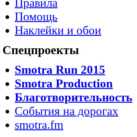
Правила
Помощь
Наклейки и обои
Спецпроекты
Smotra Run 2015
Smotra Production
Благотворительность
События на дорогах
smotra.fm