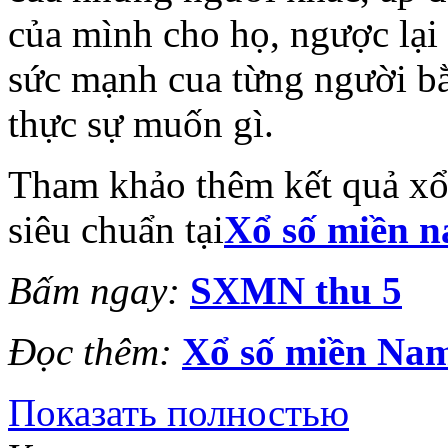
của mình cho họ, ngược lại 
sức mạnh cua từng người bằ
thực sự muốn gì.
Tham khảo thêm kết quả xổ
siêu chuẩn tại
Xổ số miền 
Bấm ngay:
SXMN thu 5
Đọc thêm:
Xổ số miền Nam
Показать полностью