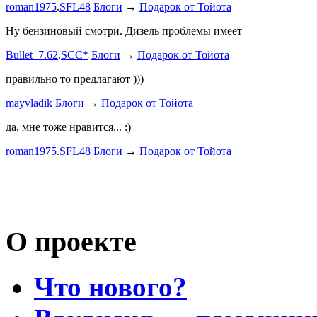
roman1975
.
SFL48
Блоги
→
Подарок от Тойота
Bullet_7.6
Ну бензиновый смотри. Дизель проблемы имеет
Дорогая К
Bullet_7.62
.
SCC*
Блоги
→
Подарок от Тойота
автобыдлу
имеем. Мы
правильно то предлагают )))
к окружа
mayvladik
Блоги
→
Подарок от Тойота
Дима Най
да, мне тоже нравится... :)
Пациент с
roman1975
.
SFL48
Блоги
→
Подарок от Тойота
mayvladik
Возьму на 
Носатый 
О проекте
Что нового?