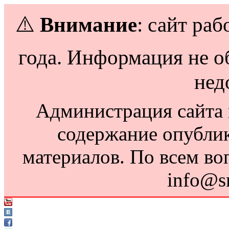
⚠️
Внимание
: сайт раб
года. Информация не о
нед
Администрация сайта н
содержание опубли
материалов. По всем во
info@s