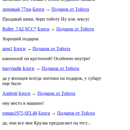
ленивый
.
77rus
Блоги
→
Подарок от Тойота
ph
.
smotra
stage1 зап
Продавай шеви, бери тойоту Ну или лексус
mayvladik
Bullet_7.62
.
SCC*
Блоги
→
Подарок от Тойота
Ремзона
Хороший подарок
Ламповая 
amg1
Блоги
→
Подарок от Тойота
ProService
какооооой он крутоооой! Особенно внутри!
-V.I.P-
.
ee
Б
stage1 зап
mayvladik
Блоги
→
Подарок от Тойота
Годность
да у японцев всегда зонтики на подарок, у субару
еще было
ZURAB
.
7
Andreiii
Блоги
→
Подарок от Тойота
спасибо чт
мощная, ко
ему место в машине!
великоват
roman1975
.
SFL48
Блоги
→
Подарок от Тойота
ленивый
.
7
ProService
да, они все мне Крузак предлагают на тест...
Он уже пр